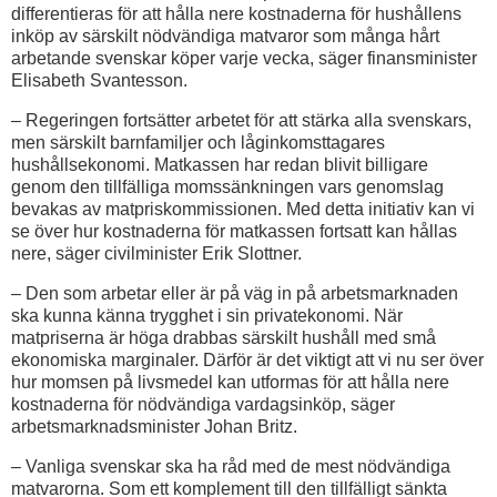
differentieras för att hålla nere kostnaderna för hushållens
inköp av särskilt nödvändiga matvaror som många hårt
arbetande svenskar köper varje vecka, säger finansminister
Elisabeth Svantesson.
– Regeringen fortsätter arbetet för att stärka alla svenskars,
men särskilt barnfamiljer och låginkomsttagares
hushållsekonomi. Matkassen har redan blivit billigare
genom den tillfälliga momssänkningen vars genomslag
bevakas av matpriskommissionen. Med detta initiativ kan vi
se över hur kostnaderna för matkassen fortsatt kan hållas
nere, säger civilminister Erik Slottner.
– Den som arbetar eller är på väg in på arbetsmarknaden
ska kunna känna trygghet i sin privatekonomi. När
matpriserna är höga drabbas särskilt hushåll med små
ekonomiska marginaler. Därför är det viktigt att vi nu ser över
hur momsen på livsmedel kan utformas för att hålla nere
kostnaderna för nödvändiga vardagsinköp, säger
arbetsmarknadsminister Johan Britz.
– Vanliga svenskar ska ha råd med de mest nödvändiga
matvarorna. Som ett komplement till den tillfälligt sänkta