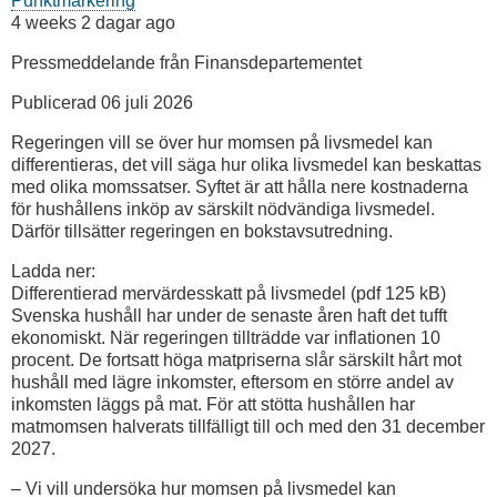
Punktmarkering
4 weeks 2 dagar ago
Pressmeddelande från Finansdepartementet
Publicerad 06 juli 2026
Regeringen vill se över hur momsen på livsmedel kan
differentieras, det vill säga hur olika livsmedel kan beskattas
med olika momssatser. Syftet är att hålla nere kostnaderna
för hushållens inköp av särskilt nödvändiga livsmedel.
Därför tillsätter regeringen en bokstavsutredning.
Ladda ner:
Differentierad mervärdesskatt på livsmedel (pdf 125 kB)
Svenska hushåll har under de senaste åren haft det tufft
ekonomiskt. När regeringen tillträdde var inflationen 10
procent. De fortsatt höga matpriserna slår särskilt hårt mot
hushåll med lägre inkomster, eftersom en större andel av
inkomsten läggs på mat. För att stötta hushållen har
matmomsen halverats tillfälligt till och med den 31 december
2027.
– Vi vill undersöka hur momsen på livsmedel kan