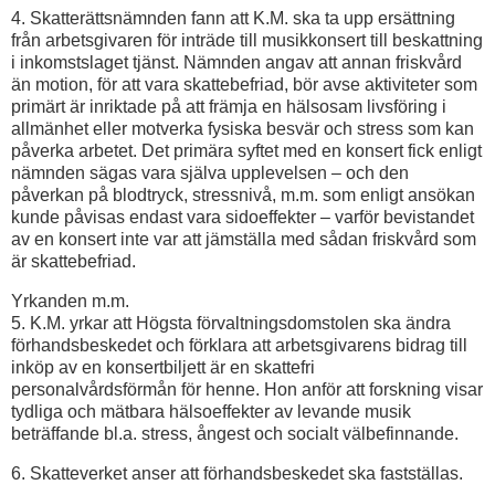
4. Skatterättsnämnden fann att K.M. ska ta upp ersättning
från arbetsgivaren för inträde till musikkonsert till beskattning
i inkomstslaget tjänst. Nämnden angav att annan frisk­vård
än motion, för att vara skattebefriad, bör avse aktiviteter som
primärt är inriktade på att främja en hälsosam livsföring i
allmänhet eller motverka fysiska besvär och stress som kan
påverka arbetet. Det primära syftet med en konsert fick enligt
nämnden sägas vara själva upplevelsen – och den
påverkan på blodtryck, stressnivå, m.m. som enligt ansökan
kunde påvisas endast vara sidoeffekter – varför bevistandet
av en konsert inte var att jämställa med sådan friskvård som
är skattebefriad.
Yrkanden m.m.
5. K.M. yrkar att Högsta förvaltningsdomstolen ska ändra
förhandsbeskedet och förklara att arbetsgivarens bidrag till
inköp av en konsertbiljett är en skattefri
personalvårdsförmån för henne. Hon anför att forskning visar
tydliga och mätbara hälso­effekter av levande musik
beträffande bl.a. stress, ångest och socialt välbefinnande.
6. Skatteverket anser att förhandsbeskedet ska fastställas.