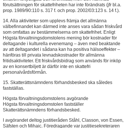
förutsättningen för skattefriheten har inte förändrats (jfr bl.a.
prop. 1989/90:110 s. 317 f. och prop. 2002/03:123 s. 14 f.).
14. Alla aktiviteter som upplevs främja det allmänna
välbefinnandet kan därmed inte anses vara sådan friskvård
som omfattas av bestämmelserna om skattefrihet. Enligt
Högsta förvaltningsdomstolens mening bör kostnader för
deltagande i kulturella evenemang – även med beaktande
av att deltagandet i sådana kan ha positiva hälsoeffekter –
hänföras till privata levnads­kostnader för allmänna
fritidsaktiviteter. Ett friskvårds­bidrag som används för inköp
av en konsertbiljett är därför inte en skattefri
personalvårdsförmån.
15. Skatterättsnämndens förhandsbesked ska således
fastställas.
Högsta förvaltningsdomstolens avgörande
Högsta förvaltningsdomstolen fastställer
Skatterättsnämndens förhandsbesked.
I avgörandet deltog justitieråden Ståhl, Classon, von Essen,
Säfsten och Mihaic. Föredragande var justitiesekreteraren