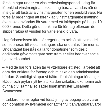
försäljningar under en viss redovisningsperiod. I dag får
förenklad vinstmarginalbeskattning bara användas när det
inte går att fastställa vinstmarginalen för en enskild vara. Nu
föreslår regeringen att förenklad vinstmarginalbeskattning
även ska användas för varor med ett inköpspris på högst 10
000 kronor. Detta gör det enklare för företag eftersom de
slipper räkna ut vinsten för varje enskild vara.
I lagrådsremissen föreslår regeringen också att livsmedel
som doneras till vissa mottagare ska undantas från moms.
Undantaget föreslås gälla för donationer som ges till
godkända gåvomottagare som främjar eller bedriver social
hjälpverksamhet.
– Med de här förslagen tar vi ytterligare ett steg i arbetet att
göra det enklare för företag och minska den administrativa
bördan. Samtidigt skapar vi bättre förutsättningar för att ge
kläder och prylar nytt liv, stärka den cirkulära ekonomin och
gynna civilsamhället, säger finansminister Elisabeth
Svantesson.
– Enklare momsregler vid försäljning av begagnade varor
och donation av livsmedel gör att fler fullt användbara varor