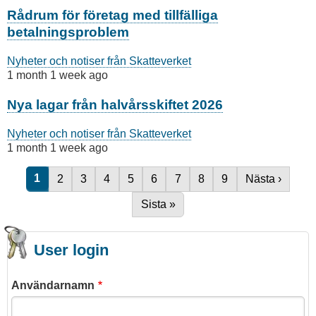
Rådrum för företag med tillfälliga
betalningsproblem
Nyheter och notiser från Skatteverket
1 month 1 week ago
Nya lagar från halvårsskiftet 2026
Nyheter och notiser från Skatteverket
1 month 1 week ago
Nuvarande sida
1
Sida
2
Sida
3
Sida
4
Sida
5
Sida
6
Sida
7
Sida
8
Sida
9
Nästa sida
Nästa ›
Paginering
Sista sidan
Sista »
User login
Användarnamn