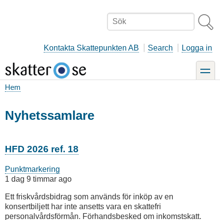
Hoppa
till
Sök
huvudinnehåll
Kontakta Skattepunkten AB
Search
Logga in
toggle
Hem
Länkstig
Nyhetssamlare
HFD 2026 ref. 18
Punktmarkering
1 dag 9 timmar ago
Ett friskvårdsbidrag som används för inköp av en
konsertbiljett har inte ansetts vara en skattefri
personalvårdsförmån. Förhandsbesked om inkomstskatt.