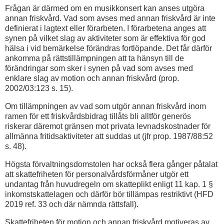
Frågan är därmed om en musikkonsert kan anses utgöra
annan friskvård. Vad som avses med annan friskvård är inte
definierat i lagtext eller förarbeten. I förarbetena anges att
synen på vilket slag av aktiviteter som är effektiva för god
hälsa i vid bemärkelse förändras fortlöpande. Det får därför
ankomma på rättstillämpningen att ta hänsyn till de
förändringar som sker i synen på vad som avses med
enklare slag av motion och annan friskvård (prop.
2002/03:123 s. 15).
Om tillämpningen av vad som utgör annan friskvård inom
ramen för ett friskvårdsbidrag tillåts bli alltför generös
riskerar däremot gränsen mot privata levnadskostnader för
allmänna fritidsaktiviteter att suddas ut (jfr prop. 1987/88:52
s. 48).
Högsta förvaltningsdomstolen har också flera gånger påtalat
att skattefriheten för personalvårdsförmåner utgör ett
undantag från huvudregeln om skatteplikt enligt 11 kap. 1 §
inkomstskattelagen och därför bör tillämpas restriktivt (HFD
2019 ref. 33 och där nämnda rättsfall).
Skattefriheten för motion och annan friskvård motiveras av