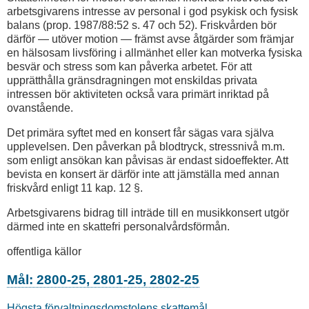
arbetsgivarens intresse av personal i god psykisk och fysisk
balans (prop. 1987/88:52 s. 47 och 52). Friskvården bör
därför — utöver motion — främst avse åtgärder som främjar
en hälsosam livsföring i allmänhet eller kan motverka fysiska
besvär och stress som kan påverka arbetet. För att
upprätthålla gränsdragningen mot enskildas privata
intressen bör aktiviteten också vara primärt inriktad på
ovanstående.
Det primära syftet med en konsert får sägas vara själva
upplevelsen. Den påverkan på blodtryck, stressnivå m.m.
som enligt ansökan kan påvisas är endast sidoeffekter. Att
bevista en konsert är därför inte att jämställa med annan
friskvård enligt 11 kap. 12 §.
Arbetsgivarens bidrag till inträde till en musikkonsert utgör
därmed inte en skattefri personalvårdsförmån.
offentliga källor
Mål: 2800-25, 2801-25, 2802-25
Högsta förvaltningsdomstolens skattemål