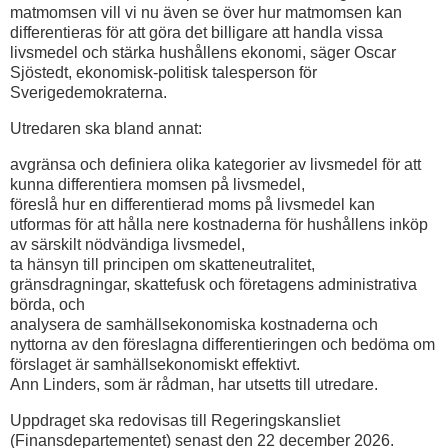
matmomsen vill vi nu även se över hur matmomsen kan
differentieras för att göra det billigare att handla vissa
livsmedel och stärka hushållens ekonomi, säger Oscar
Sjöstedt, ekonomisk-politisk talesperson för
Sverigedemokraterna.
Utredaren ska bland annat:
avgränsa och definiera olika kategorier av livsmedel för att
kunna differentiera momsen på livsmedel,
föreslå hur en differentierad moms på livsmedel kan
utformas för att hålla nere kostnaderna för hushållens inköp
av särskilt nödvändiga livsmedel,
ta hänsyn till principen om skatteneutralitet,
gränsdragningar, skattefusk och företagens administrativa
börda, och
analysera de samhällsekonomiska kostnaderna och
nyttorna av den föreslagna differentieringen och bedöma om
förslaget är samhällsekonomiskt effektivt.
Ann Linders, som är rådman, har utsetts till utredare.
Uppdraget ska redovisas till Regeringskansliet
(Finansdepartementet) senast den 22 december 2026.