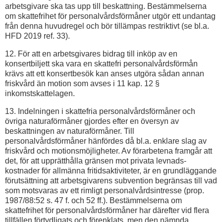
arbetsgivare ska tas upp till beskattning. Bestämmelserna
om skattefrihet för personalvårdsförmåner utgör ett undantag
från denna huvudregel och bör tillämpas restriktivt (se bl.a.
HFD 2019 ref. 33).
12. För att en arbetsgivares bidrag till inköp av en
konsertbiljett ska vara en skattefri personalvårdsförmån
krävs att ett konsertbesök kan anses utgöra sådan annan
friskvård än motion som avses i 11 kap. 12 §
inkomstskattelagen.
13. Indelningen i skattefria personalvårdsförmåner och
övriga naturaförmåner gjordes efter en översyn av
beskattningen av naturaförmåner. Till
personalvårdsförmåner hänfördes då bl.a. enklare slag av
friskvård och motionsmöjligheter. Av förarbetena framgår att
det, för att upprätthålla gränsen mot privata levnads­
kostnader för allmänna fritidsaktiviteter, är en grundläggande
förutsättning att arbetsgivarens subvention begränsas till vad
som motsvaras av ett rimligt personalvårdsintresse (prop.
1987/88:52 s. 47 f. och 52 ff.). Bestämmelserna om
skattefrihet för personal­vårdsförmåner har därefter vid flera
tillfällen förtydligats och förenklats, men den nämnda