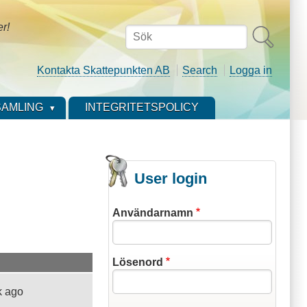
er!
Sök
Kontakta Skattepunkten AB
Search
Logga in
AMLING
INTEGRITETSPOLICY
User login
Användarnamn
Lösenord
k ago