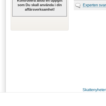
Kontrollera alltid en uppgift
inlägg
som Du skall använda i din
Inga
Experten svar
affärsverksamhet!
nya
inlägg
Skattenyheter