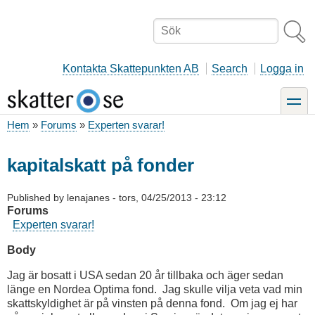
Hoppa
till
Sök
huvudinnehåll
Kontakta Skattepunkten AB
Search
Logga in
toggle
Hem
Forums
Experten svarar!
Länkstig
kapitalskatt på fonder
Published by
lenajanes
-
tors, 04/25/2013 - 23:12
Forums
Experten svarar!
Body
Jag är bosatt i USA sedan 20 år tillbaka och äger sedan
länge en Nordea Optima fond. Jag skulle vilja veta vad min
skattskyldighet är på vinsten på denna fond. Om jag ej har