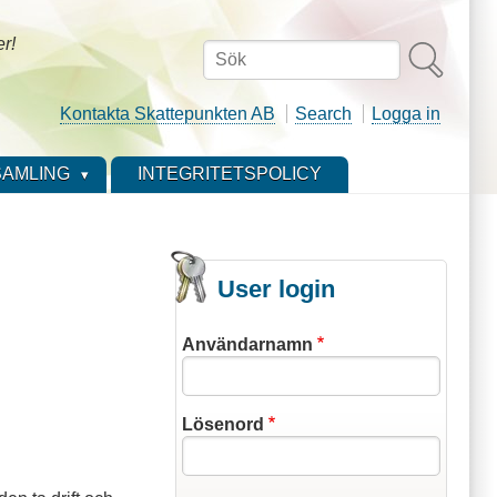
er!
Sök
Kontakta Skattepunkten AB
Search
Logga in
AMLING
INTEGRITETSPOLICY
User login
Användarnamn
Lösenord