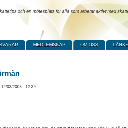
attetips och en mötesplats för alla som arbetar aktivt med skatt
SVARAR
MEDLEMSKAP
OM OSS
LÄNKS
förmån
r, 12/03/2005 - 12:39