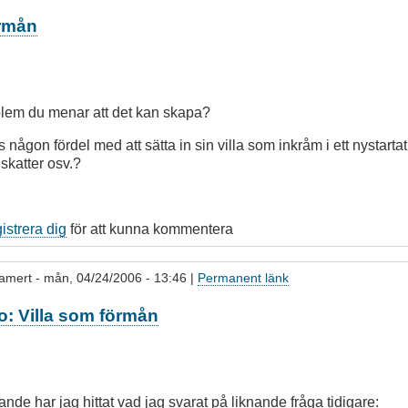
örmån
oblem du menar att det kan skapa?
 någon fördel med att sätta in sin villa som inkråm i ett nystarta
skatter osv.?
gistrera dig
för att kunna kommentera
amert
- mån, 04/24/2006 - 13:46 |
Permanent länk
po: Villa som förmån
ande har jag hittat vad jag svarat på liknande fråga tidigare: