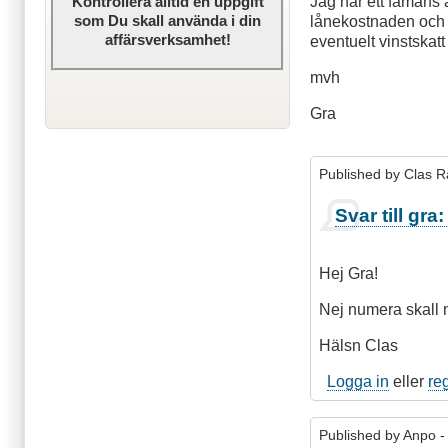
Jag har ett fåmans a
Kontrollera alltid en uppgift
som Du skall använda i din
lånekostnaden och 
affärsverksamhet!
eventuelt vinstskat
mvh
Gra
Published by
Clas R
Svar till gr
Hej Gra!
Nej numera skall m
Hälsn Clas
Logga in
eller
re
Published by
Anpo
-