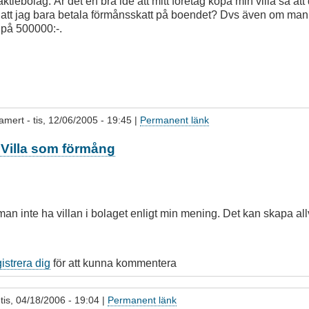
ktiebolag. Är det en bra ide att mitt företag köpa min villa så att 
att jag bara betala förmånsskatt på boendet? Dvs även om ma
t på 500000:-.
amert
- tis, 12/06/2005 - 19:45 |
Permanent länk
a: Villa som förmång
an inte ha villan i bolaget enligt min mening. Det kan skapa all
gistrera dig
för att kunna kommentera
 tis, 04/18/2006 - 19:04 |
Permanent länk