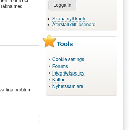
den ta drift och
n räkna med
Skapa nytt konto
Återställ ditt lösenord
Tools
Cookie settings
Forums
Integritetspolicy
Källor
Nyhetssamlare
varliga problem.