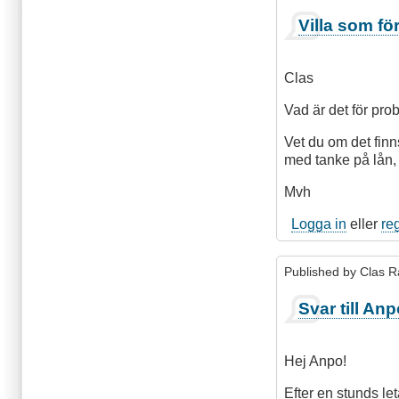
Som
Villa som f
svar
på
Svar
Clas
till
gra:
Vad är det för pr
Villa
Vet du om det finns
som
med tanke på lån, 
förmång
av
Mvh
Clas
Ramert
Logga in
eller
re
Published by
Clas R
Svar till An
Hej Anpo!
Efter en stunds let