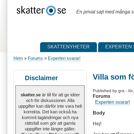
Hoppa
till
En privat sajt med många sk
huvudinnehåll
SKATTENYHETER
EXPERTEN 
Hem
Forums
Experten svarar!
Länkstig
Villa som 
Disclaimer
Published by
gra
-
lö
skatter.se
är till för att ge idéer
Forums
och för diskussioner. Alla
Experten svarar!
uppgifter kan därför inte vara helt
korrekta. Det kan också ha
Body
kommit lagändringar och nya
rättsfall som gör att gamla
Hej!
uppgifter inte längre gäller.