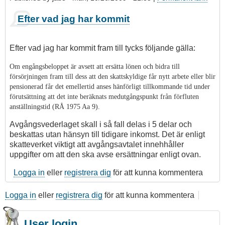
Som
Efter vad jag har kommit
svar
på
Svar
Efter vad jag har kommit fram till tycks följande gälla:
till
Jabo:
Om engångsbeloppet är avsett att ersätta lönen och bidra till
Avgångsvederlag
försörjningen fram till dess att den skattskyldige får nytt arbete
eller blir
av
pensionerad får det emellertid anses hänförligt till
kommande tid under
Hans
förutsättning att det inte beräknats med
utgångspunkt från förfluten
Larsson
anställningstid (RÅ 1975 Aa 9).
Avgångsvederlaget skall i så fall delas i 5 delar och
beskattas utan hänsyn till tidigare inkomst. Det är enligt
skatteverket viktigt att avgångsavtalet innehhåller
uppgifter om att den ska avse ersättningar enligt ovan.
Logga in
eller
registrera dig
för att kunna kommentera
Logga in
eller
registrera dig
för att kunna kommentera
User login