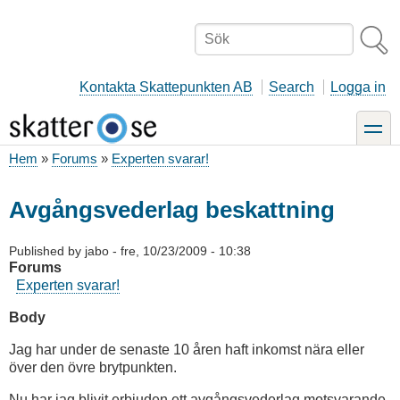
Hoppa
till
Sök
huvudinnehåll
Kontakta Skattepunkten AB
Search
Logga in
toggle
Hem
Forums
Experten svarar!
Länkstig
Avgångsvederlag beskattning
Published by
jabo
-
fre, 10/23/2009 - 10:38
Forums
Experten svarar!
Body
Jag har under de senaste 10 åren haft inkomst nära eller
över den övre brytpunkten.
Nu har jag blivit erbjuden ett avgångsvederlag motsvarande