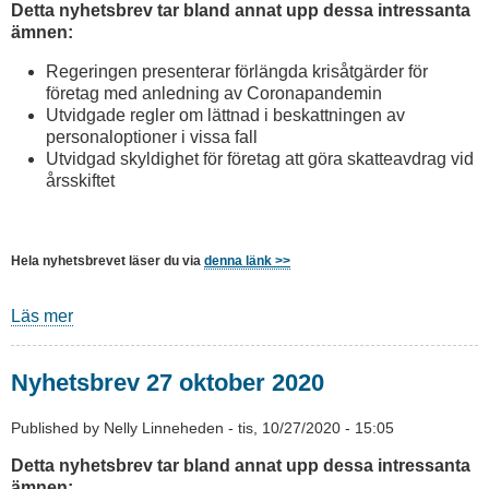
Detta nyhetsbrev tar bland annat upp dessa intressanta
ämnen:
Regeringen presenterar förlängda krisåtgärder för
företag med anledning av Coronapandemin​​
Utvidgade regler om lättnad i beskattningen av
personaloptioner i vissa fall
Utvidgad skyldighet för företag att göra skatteavdrag vid
årsskiftet​
Hela nyhetsbrevet läser du via
denna länk >>
Läs mer
om
Nyhetsbrev
2
Nyhetsbrev 27 oktober 2020
december
2020
Published by
Nelly Linneheden
-
tis, 10/27/2020 - 15:05
Detta nyhetsbrev tar bland annat upp dessa intressanta
ämnen: