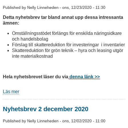
2021
Published by
Nelly Linneheden
-
ons, 12/23/2020 - 11:30
Detta nyhetsbrev tar bland annat upp dessa intressanta
ämnen:
Omställningsstödet förlängs för enskilda näringsidkare
och handelsbolag​​
Förslag till skattereduktion för investeringar i inventarier
Skattereduktion för grön teknik – hyra och leasing utgör
inte materialkostnad
Hela nyhetsbrevet läser du via
denna länk >>
Läs mer
om
Nyhetsbrev
23
Nyhetsbrev 2 december 2020
december
2020
Published by
Nelly Linneheden
-
ons, 12/02/2020 - 11:00