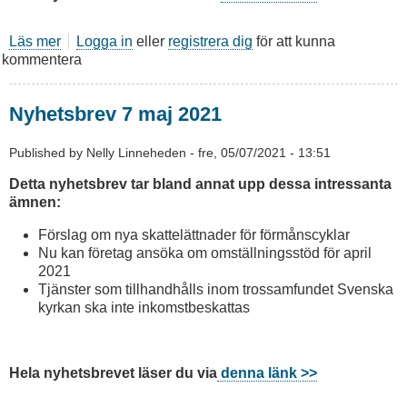
Läs mer
om
Logga in
eller
registrera dig
för att kunna
kommentera
Nyhetsbrev
18
juni
Nyhetsbrev 7 maj 2021
2021
Published by
Nelly Linneheden
-
fre, 05/07/2021 - 13:51
Detta nyhetsbrev tar bland annat upp dessa intressanta
ämnen:
Förslag om nya skattelättnader för förmånscyklar
Nu kan företag ansöka om omställningsstöd för april
2021
Tjänster som tillhandhålls inom trossamfundet Svenska
kyrkan ska inte inkomstbeskattas
Hela nyhetsbrevet läser du via
denna länk >>