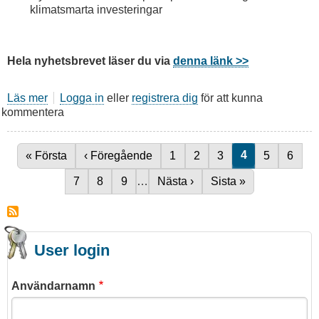
klimatsmarta investeringar
Hela nyhetsbrevet läser du via
denna länk >>
Läs mer
om
Logga in
eller
registrera dig
för att kunna
kommentera
Nyhetsbrev
23
september
2020
Nuvarande si
4
Första sidan
« Första
Föregående sida
‹ Föregående
Sida
1
Sida
2
Sida
3
Sida
5
Sida
6
Paginering
Sida
7
Sida
8
Sida
9
…
Nästa sida
Nästa ›
Sista sidan
Sista »
User login
Användarnamn