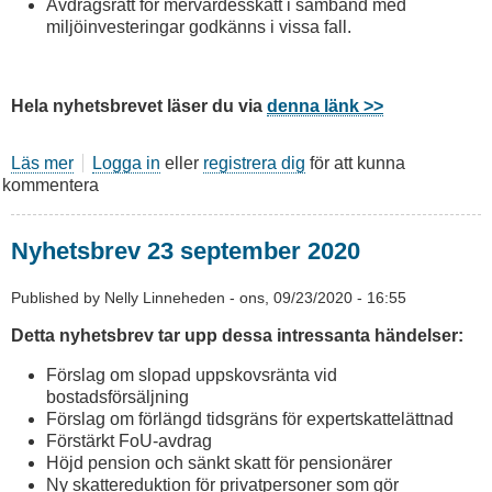
Avdragsrätt för mervärdesskatt i samband med
miljöinvesteringar godkänns i vissa fall.
Hela nyhetsbrevet läser du via
denna länk >>
Läs mer
om
Logga in
eller
registrera dig
för att kunna
kommentera
Nyhetsbrev
25
september
Nyhetsbrev 23 september 2020
2020
Published by
Nelly Linneheden
-
ons, 09/23/2020 - 16:55
Detta nyhetsbrev tar upp dessa intressanta händelser:
Förslag om slopad uppskovsränta vid
bostadsförsäljning
Förslag om förlängd tidsgräns för expertskattelättnad
Förstärkt FoU-avdrag
Höjd pension och sänkt skatt för pensionärer
Ny skattereduktion för privatpersoner som gör