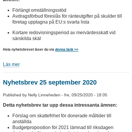
Förlängt omställningsstöd
Avdragsförbud föreslås för ränteutgifter på skulder till
företag upptagna på EU:s svarta lista
Kortare redovisningsperiod av mervärdesskatt vid
särskilda skäl
Hela nyhetsbrevet läser du via
denna länk >>
Läs mer
om
Nyhetsbrev
27
Nyhetsbrev 25 september 2020
oktober
2020
Published by
Nelly Linneheden
-
fre, 09/25/2020 - 18:05
Detta nyhetsbrev tar upp dessa intressanta ämnen:
Förslag om skattefrihet för donerade måltider till
anställda
Budgetproposition för 2021 lämnad till riksdagen