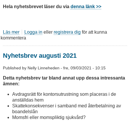
Hela nyhetsbrevet läser du via
denna länk >>
Läs mer
om
Logga in
eller
registrera dig
för att kunna
kommentera
Nyhetsbrev
September
-
Nyhetsbrev augusti 2021
Oktober
2021
Published by
Nelly Linneheden
-
fre, 09/03/2021 - 10:15
Detta nyhetsbrev tar bland annat upp dessa intressanta
ämnen:
Avdragsrätt för kontorsutrustning som placeras i de
anställdas hem
Skattekonsekvenser i samband med återbetalning av
boandelslån
Momsfri eller momspliktig sjukvård?