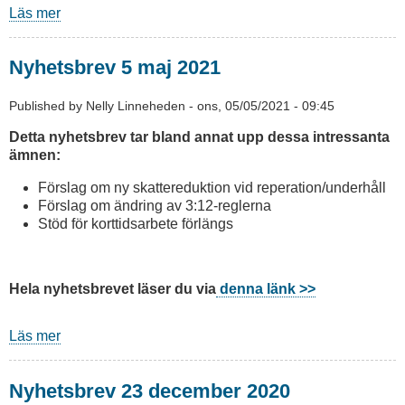
Läs mer
om
Nyhetsbrev
7
Nyhetsbrev 5 maj 2021
maj
2021
Published by
Nelly Linneheden
-
ons, 05/05/2021 - 09:45
Detta nyhetsbrev tar bland annat upp dessa intressanta
ämnen:
Förslag om ny skattereduktion vid reperation/underhåll​​
Förslag om ändring av 3:12-reglerna
Stöd för korttidsarbete förlängs
Hela nyhetsbrevet läser du via
denna länk >>
Läs mer
om
Nyhetsbrev
5
Nyhetsbrev 23 december 2020
maj