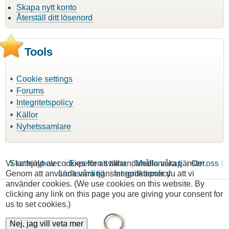
Skapa nytt konto
Återställ ditt lösenord
Tools
Cookie settings
Forums
Integritetspolicy
Källor
Nyhetssamlare
Vi tar hjälp av cookies för att tillhandahålla våra tjänster.
Skattenyheter
Experten svarar
Medlemskap
Om oss
Genom att använda våra tjänster godkänner du att vi
Länksamling
Integritetspolicy
använder cookies. (We use cookies on this website. By
clicking any link on this page you are giving your consent for
us to set cookies.)
Nej, jag vill veta mer