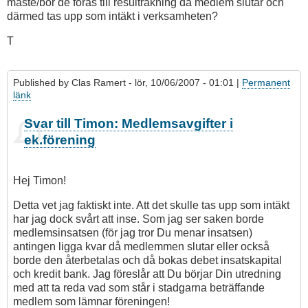
måste/bör de föras till resulträkning då medlem slutar och
därmed tas upp som intäkt i verksamheten?
T
Published by
Clas Ramert
- lör, 10/06/2007 - 01:01 |
Permanent
länk
Svar till Timon: Medlemsavgifter i
ek.förening
Hej Timon!
Detta vet jag faktiskt inte. Att det skulle tas upp som intäkt
har jag dock svårt att inse. Som jag ser saken borde
medlemsinsatsen (för jag tror Du menar insatsen)
antingen ligga kvar då medlemmen slutar eller också
borde den återbetalas och då bokas debet insatskapital
och kredit bank. Jag föreslår att Du börjar Din utredning
med att ta reda vad som står i stadgarna beträffande
medlem som lämnar föreningen!