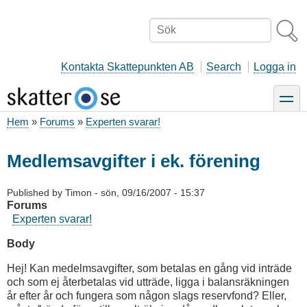
Hoppa
till
Sök
huvudinnehåll
Kontakta Skattepunkten AB
Search
Logga in
toggle
Hem
Forums
Experten svarar!
Länkstig
Medlemsavgifter i ek. förening
Published by
Timon
-
sön, 09/16/2007 - 15:37
Forums
Experten svarar!
Body
Hej! Kan medelmsavgifter, som betalas en gång vid inträde
och som ej återbetalas vid utträde, ligga i balansräkningen
år efter år och fungera som någon slags reservfond? Eller,