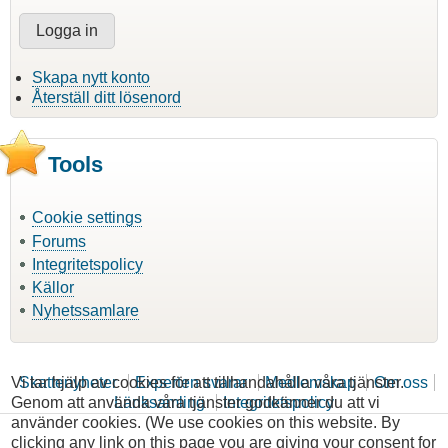
Skapa nytt konto
Återställ ditt lösenord
Tools
Cookie settings
Forums
Integritetspolicy
Källor
Nyhetssamlare
Vi tar hjälp av cookies för att tillhandahålla våra tjänster.
Skattenyheter
Experten svarar
Medlemskap
Om oss
Genom att använda våra tjänster godkänner du att vi
Länksamling
Integritetspolicy
använder cookies. (We use cookies on this website. By
clicking any link on this page you are giving your consent for