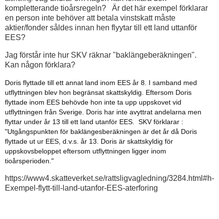
kompletterande tioårsregeln? Är det här exempel förklarar
en person inte behöver att betala vinstskatt måste
aktier/fonder såldes innan hen flyytar till ett land uttanför
EES?
Jag förstår inte hur SKV räknar "baklängeberäkningen".
Kan någon förklara?
Doris flyttade till ett annat land inom EES år 8. I samband med
utflyttningen blev hon begränsat skattskyldig. Eftersom Doris
flyttade inom EES behövde hon inte ta upp uppskovet vid
utflyttningen från Sverige. Doris har inte avyttrat andelarna men
flyttar under år 13 till ett land utanför EES. SKV förklarar :
"Utgångspunkten för baklängesberäkningen är det år då Doris
flyttade ut ur EES, d.v.s. år 13. Doris är skattskyldig för
uppskovsbeloppet eftersom utflyttningen ligger inom
tioårsperioden."
https://www4.skatteverket.se/rattsligvagledning/3284.html#h-
Exempel-flytt-till-land-utanfor-EES-aterforing