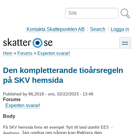
Hoppa
till
Sök
huvudinnehåll
Kontakta Skattepunkten AB
Search
Logga in
toggle
Hem
Forums
Experten svarar!
Länkstig
Den kompletterande tioårsregeln
på SKV hemsida
Published by
ML2018
-
ons, 02/22/2023 - 13:48
Forums
Experten svarar!
Body
På SKV hemsida finns ett exempel: flytt till land utanför EES -
Jag undrar om någon kan förklara den
återföring.