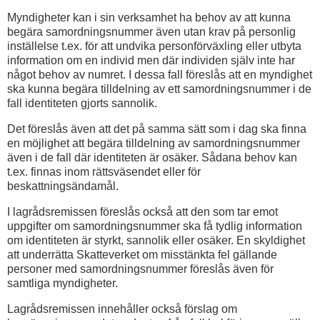
Myndigheter kan i sin verksamhet ha behov av att kunna
begära samordningsnummer även utan krav på personlig
inställelse t.ex. för att undvika personförväxling eller utbyta
information om en individ men där individen själv inte har
något behov av numret. I dessa fall föreslås att en myndighet
ska kunna begära tilldelning av ett samordningsnummer i de
fall identiteten gjorts sannolik.
Det föreslås även att det på samma sätt som i dag ska finna
en möjlighet att begära tilldelning av samordningsnummer
även i de fall där identiteten är osäker. Sådana behov kan
t.ex. finnas inom rättsväsendet eller för
beskattningsändamål.
I lagrådsremissen föreslås också att den som tar emot
uppgifter om samordningsnummer ska få tydlig information
om identiteten är styrkt, sannolik eller osäker. En skyldighet
att underrätta Skatteverket om misstänkta fel gällande
personer med samordningsnummer föreslås även för
samtliga myndigheter.
Lagrådsremissen innehåller också förslag om