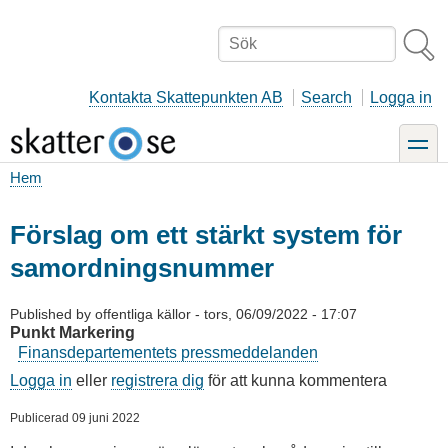
Hoppa
till
Sök
huvudinnehåll
Kontakta Skattepunkten AB
Search
Logga in
toggle
Hem
Länkstig
Förslag om ett stärkt system för
samordningsnummer
Published by
offentliga källor
-
tors, 06/09/2022 - 17:07
Punkt Markering
Finansdepartementets pressmeddelanden
Logga in
eller
registrera dig
för att kunna kommentera
Publicerad 09 juni 2022