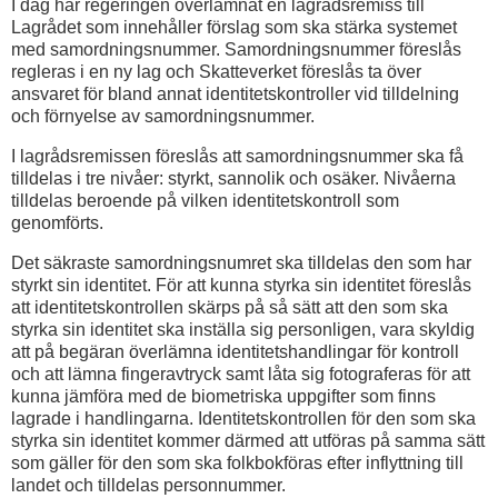
I dag har regeringen överlämnat en lagrådsremiss till
Lagrådet som innehåller förslag som ska stärka systemet
med samordningsnummer. Samordningsnummer föreslås
regleras i en ny lag och Skatteverket föreslås ta över
ansvaret för bland annat identitetskontroller vid tilldelning
och förnyelse av samordningsnummer.
I lagrådsremissen föreslås att samordningsnummer ska få
tilldelas i tre nivåer: styrkt, sannolik och osäker. Nivåerna
tilldelas beroende på vilken identitetskontroll som
genomförts.
Det säkraste samordningsnumret ska tilldelas den som har
styrkt sin identitet. För att kunna styrka sin identitet föreslås
att identitetskontrollen skärps på så sätt att den som ska
styrka sin identitet ska inställa sig personligen, vara skyldig
att på begäran överlämna identitetshandlingar för kontroll
och att lämna fingeravtryck samt låta sig fotograferas för att
kunna jämföra med de biometriska uppgifter som finns
lagrade i handlingarna. Identitetskontrollen för den som ska
styrka sin identitet kommer därmed att utföras på samma sätt
som gäller för den som ska folkbokföras efter inflyttning till
landet och tilldelas personnummer.