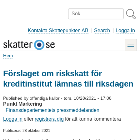
Hoppa
till
Sök
huvudinnehåll
Kontakta Skattepunkten AB
Search
Logga in
toggle
Hem
Länkstig
Förslaget om riskskatt för
kreditinstitut lämnas till riksdagen
Published by
offentliga källor
-
tors, 10/28/2021 - 17:08
Punkt Markering
Finansdepartementets pressmeddelanden
Logga in
eller
registrera dig
för att kunna kommentera
Publicerad 28 oktober 2021