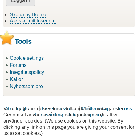
Skapa nytt konto
Återställ ditt lösenord
Tools
Cookie settings
Forums
Integritetspolicy
Källor
Nyhetssamlare
Vi tar hjälp av cookies för att tillhandahålla våra tjänster.
Skattenyheter
Experten svarar
Medlemskap
Om oss
Genom att använda våra tjänster godkänner du att vi
Länksamling
Integritetspolicy
använder cookies. (We use cookies on this website. By
clicking any link on this page you are giving your consent for
us to set cookies.)