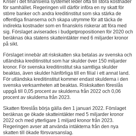
Kriser i det finansiella systemet leder ofta till stora kostnader
för samhället. Regeringen vill därför införa en ny skatt för
större banker och andra kreditinstitut som ska stärka de
offentliga finanserna och skapa utrymme för att täcka de
indirekta kostnader som en finanskris riskerar att föra med
sig. Förslaget aviserades i budgetpropositionen för 2020 och
beräknas öka statens skatteintäkter med 6 miljarder kronor
på sikt.
Förslaget innebär att riskskatten ska betalas av svenska och
utländska kreditinstitut som har skulder över 150 miljarder
kronor. För svenska kreditinstitut ska samtliga skulder
beaktas, även skulder hänförliga till en filial i ett annat land.
För utländska kreditinstitut kommer endast skulderna i den
svenska verksamheten att beaktas. Riskskatten föreslås
uppgå till 0,05 procent av skulderna från 2022 och 0,06
procent av skulderna från 2023.
Skatten föreslås börja gälla den 1 januari 2022. Förslaget
beräknas ge ökade skatteintäkter med 5 miljarder kronor
2022 och med ytterligare 1 miljard kronor från 2023.
Regeringen avser att använda intäkterna från den nya
skatten till ökade försvarsanslag.