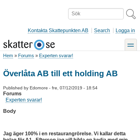
Hoppa
till
Sök
huvudinnehåll
Kontakta Skattepunkten AB
Search
Logga in
toggle
Hem
Forums
Experten svarar!
Länkstig
Överlåta AB till ett holding AB
Published by
Edomore
-
fre, 07/12/2019 - 18:54
Forums
Experten svarar!
Body
Jag äg
er 100% i en restaurangrörelse. Vi kallar detta
bolag för A1. Efterson jag vill bilda en kedja med min