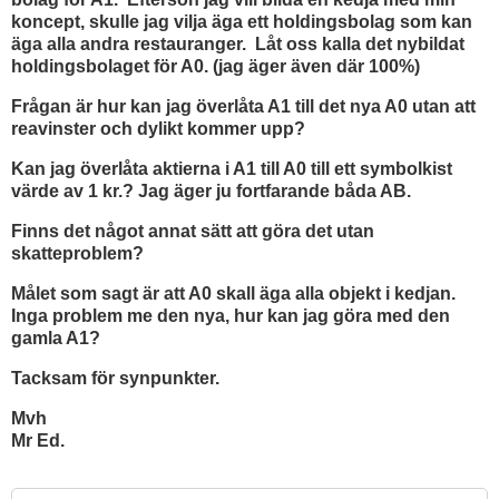
koncept, skulle jag vilja äga ett holdingsbolag som kan
äga alla andra restauranger. Låt oss kalla det nybildat
holdingsbolaget för A0. (jag äger även där 100%)
Frågan är hur kan jag överlåta A1 till det nya A0 utan att
reavinster och dylikt kommer upp?
Kan jag överlåta aktierna i A1 till A0 till ett symbolkist
värde av 1 kr.? Jag äger ju fortfarande båda AB.
Finns det något annat sätt att göra det utan
skatteproblem?
Målet som sagt är att A0 skall äga alla objekt i kedjan.
Inga problem me den nya, hur kan jag göra med den
gamla A1?
Tacksam för synpunkter.
Mvh
Mr Ed.