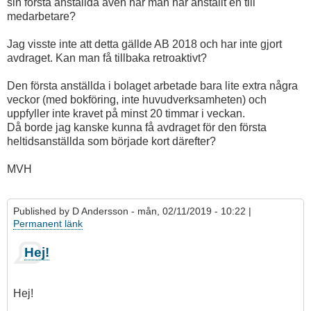
sin första anställda även när man har anställt en till
medarbetare?
Jag visste inte att detta gällde AB 2018 och har inte gjort
avdraget. Kan man få tillbaka retroaktivt?
Den första anställda i bolaget arbetade bara lite extra några
veckor (med bokföring, inte huvudverksamheten) och
uppfyller inte kravet på minst 20 timmar i veckan.
Då borde jag kanske kunna få avdraget för den första
heltidsanställda som började kort därefter?
MVH
Published by
D Andersson
- mån, 02/11/2019 - 10:22 |
Permanent länk
Hej!
Hej!