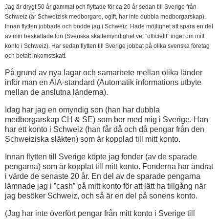
Jag är drygt 50 år gammal och flyttade för ca 20 år sedan till Sverige från
Schweiz (är Schweizisk medborgare, ogift, har inte dubbla medborgarskap).
Innan flytten jobbade och bodde jag i Schweiz. Hade möjlighet att spara en del
av min beskattade lön (Svenska skattemyndighet vet ”officiellt” inget om mitt
konto i Schweiz). Har sedan flytten till Sverige jobbat på olika svenska företag
och betalt inkomstskatt.
På grund av nya lagar och samarbete mellan olika länder
inför man en AIA-standard (Automatik informations utbyte
mellan de anslutna länderna).
Idag har jag en omyndig son (han har dubbla
medborgarskap CH & SE) som bor med mig i Sverige. Han
har ett konto i Schweiz (han får då och då pengar från den
Schweiziska släkten) som är kopplad till mitt konto.
Innan flytten till Sverige köpte jag fonder (av de sparade
pengarna) som är kopplat till mitt konto. Fonderna har ändrat
i värde de senaste 20 år. En del av de sparade pengarna
lämnade jag i ”cash” på mitt konto för att lätt ha tillgång när
jag besöker Schweiz, och så är en del på sonens konto.
(Jag har inte överfört pengar från mitt konto i Sverige till