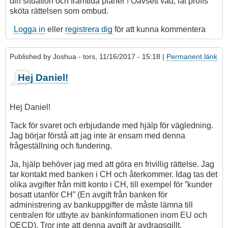
din situation och framtida planer ! Oavsett vad, låt proffs
sköta rättelsen som ombud.
Logga in
eller
registrera dig
för att kunna kommentera
Published by
Joshua
- tors, 11/16/2017 - 15:18 |
Permanent länk
Hej Daniel!
Hej Daniel!
Tack för svaret och erbjudande med hjälp för vägledning.
Jag börjar förstå att jag inte är ensam med denna
frågeställning och fundering.
Ja, hjälp behöver jag med att göra en frivillig rättelse. Jag
tar kontakt med banken i CH och återkommer. Idag tas det
olika avgifter från mitt konto i CH, till exempel för ”kunder
bosatt utanför CH” (En avgift från banken för
administrering av bankuppgifter de måste lämna till
centralen för utbyte av bankinformationen inom EU och
OECD). Tror inte att denna avgift är avdragsgillt.