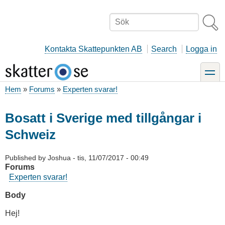
Hoppa
till
Sök
huvudinnehåll
Kontakta Skattepunkten AB
Search
Logga in
toggle
Hem
Forums
Experten svarar!
Länkstig
Bosatt i Sverige med tillgångar i
Schweiz
Published by
Joshua
-
tis, 11/07/2017 - 00:49
Forums
Experten svarar!
Body
Hej!