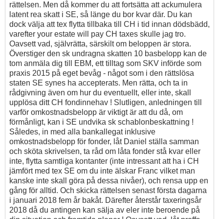
rättelsen. Men då kommer du att fortsätta att ackumulera
latent rea skatt i SE, så länge du bor kvar där. Du kan
dock välja att tex flytta tillbaka till CH i tid innan dödsbädd,
varefter your estate will pay CH taxes skulle jag tro.
Oavsett vad, självrätta, särskilt om beloppen är stora.
Överstiger den sk undragna skatten 10 basbelopp kan de
tom anmäla dig till EBM, ett tilltag som SKV införde som
praxis 2015 på eget bevåg - något som i den rättslösa
staten SE synes ha accepterats. Men rätta, och ta in
rådgivning även om hur du eventuellt, eller inte, skall
upplösa ditt CH fondinnehav ! Slutligen, anledningen till
varför omkostnadsbelopp är viktigt är att du då, om
förmånligt, kan i SE undvika sk schablonbeskattning !
Således, in med alla bankallegat inklusive
omkostnadsbelopp för fonder, låt Daniel ställa samman
och sköta skrivelsen, ta råd om låta fonder stå kvar eller
inte, flytta samtliga kontanter (inte intressant att ha i CH
jämfört med tex SE om du inte älskar Franc vilket man
kanske inte skall göra på dessa nivåer), och rensa upp en
gång för alltid. Och skicka rättelsen senast första dagarna
i januari 2018 fem år bakåt. Därefter återstår taxeringsår
2018 då du antingen kan sälja av eler inte beroende på