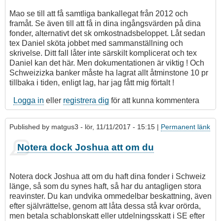
Mao se till att få samtliga bankallegat från 2012 och
framåt. Se även till att få in dina ingångsvärden på dina
fonder, alternativt det sk omkostnadsbeloppet. Låt sedan
tex Daniel sköta jobbet med sammanställning och
skrivelse. Ditt fall låter inte särskilt komplicerat och tex
Daniel kan det här. Men dokumentationen är viktig ! Och
Schweizizka banker måste ha lagrat allt åtminstone 10 pr
tillbaka i tiden, enligt lag, har jag fått mig förtalt !
Logga in
eller
registrera dig
för att kunna kommentera
Published by
matgus3
- lör, 11/11/2017 - 15:15 |
Permanent länk
Notera dock Joshua att om du
Notera dock Joshua att om du haft dina fonder i Schweiz
länge, så som du synes haft, så har du antagligen stora
reavinster. Du kan undvika ommedelbar beskattning, även
efter självrättelse, genom att låta dessa stå kvar orörda,
men betala schablonskatt eller utdelningsskatt i SE efter