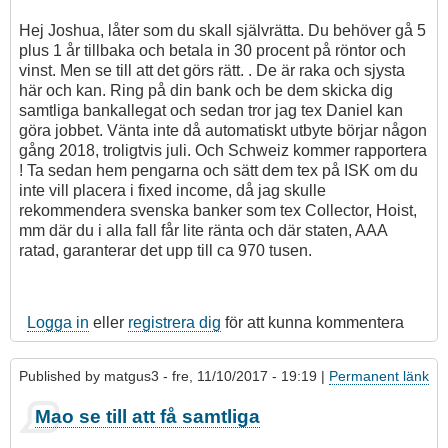
Hej Joshua, låter som du skall självrätta. Du behöver gå 5
plus 1 år tillbaka och betala in 30 procent på röntor och
vinst. Men se till att det görs rätt. . De är raka och sjysta
här och kan. Ring på din bank och be dem skicka dig
samtliga bankallegat och sedan tror jag tex Daniel kan
göra jobbet. Vänta inte då automatiskt utbyte börjar någon
gång 2018, troligtvis juli. Och Schweiz kommer rapportera
! Ta sedan hem pengarna och sätt dem tex på ISK om du
inte vill placera i fixed income, då jag skulle
rekommendera svenska banker som tex Collector, Hoist,
mm där du i alla fall får lite ränta och där staten, AAA
ratad, garanterar det upp till ca 970 tusen.
Logga in
eller
registrera dig
för att kunna kommentera
Published by
matgus3
- fre, 11/10/2017 - 19:19 |
Permanent länk
Mao se till att få samtliga