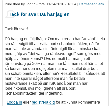
Published by
Jdorin
- tors, 11/24/2016 - 18:54 |
Permanent länk
Tack för svar!Då har jag en
Tack för svar!
Då har jag en följdfråga: Om man redan har "använt" hela
sin ränteutgift till att kvitta bort schablonintäkten, då får
man väl inte använda sin ränteutgift för att minska skatt
med hjälp av "det vanliga ränteavdraget" som görs med
hjälp av löneinkomst? Dvs normalt har man ju ett
ränteavdrag på 30% när man har lån, men i det här fallet
så försvinner den möjligeten när man istället drar bort
sin schablonintäkten, eller hur? Resultatet blir således att
man inte sparar något eftersom man får betala
motsvarande skatt på sin ISK ändå om man har
löneinkomst, dvs möjligheten att dra bort
"schablonintäkten" ger ingenting.
Logga in
eller
registrera dig
för att kunna kommentera