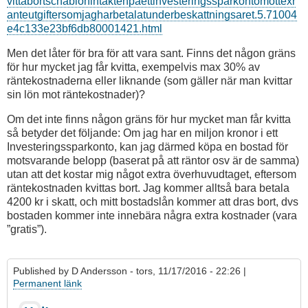
vittabortschablonintaktenpaettinvesteringssparkontomottexr
anteutgiftersomjagharbetalatunderbeskattningsaret.5.71004
e4c133e23bf6db80001421.html
Men det låter för bra för att vara sant. Finns det någon gräns
för hur mycket jag får kvitta, exempelvis max 30% av
räntekostnaderna eller liknande (som gäller när man kvittar
sin lön mot räntekostnader)?
Om det inte finns någon gräns för hur mycket man får kvitta
så betyder det följande: Om jag har en miljon kronor i ett
Investeringssparkonto, kan jag därmed köpa en bostad för
motsvarande belopp (baserat på att räntor osv är de samma)
utan att det kostar mig något extra överhuvudtaget, eftersom
räntekostnaden kvittas bort. Jag kommer alltså bara betala
4200 kr i skatt, och mitt bostadslån kommer att dras bort, dvs
bostaden kommer inte innebära några extra kostnader (vara
”gratis”).
Published by
D Andersson
- tors, 11/17/2016 - 22:26 |
Permanent länk