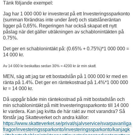
Tänk följande exempel:
Jag har 1 000 000 kr investerat på ett Investeringssparkonto
(summan förändras inte under året) och statslåneräntan
ligger på 0,65%. Regeringen har också skapat ett nytt
påslag när det gäller uträkningen av schablonintäkten på
0.75%.
Det ger en schablonintäkt på: (0.65% + 0.75%)*1 000 000 =
14 000 kr.
Av 14 000 kr beskattas sedan 30% = 4200 kr är min skatt.
MEN, säg att jag tar ett bostadslån på 1 000 000 kr med en
ränta på 1.4%. Det ger en räntekostnad på 1.4%*1 000 000
kr = 14 000 kr.
Då uppgår både min räntekostnad på mitt bostadslån och
min schablonintäkt på mitt Investeringssparkonto till 14 000
kr vardera. Kan jag kvitta de här rakt av mot varandra? Så
förstår jag Skatteverket och andra källor:
https://www.skatteverket.se/privat/sjalvservice/svarpavanliga
fragor/investeringssparkonto/investeringssparkonto/kanjagk