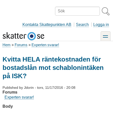
Hoppa
till
Sök
huvudinnehåll
Kontakta Skattepunkten AB
Search
Logga in
toggle
Hem
Forums
Experten svarar!
Länkstig
Kvitta HELA räntekostnaden för
bostadslån mot schablonintäken
på ISK?
Published by
Jdorin
-
tors, 11/17/2016 - 20:08
Forums
Experten svarar!
Body