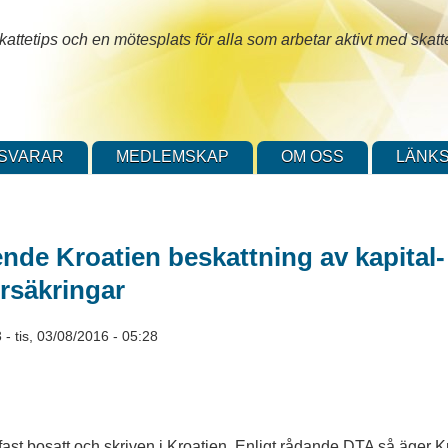
attetips och en mötesplats för alla som arbetar aktivt med skatt
SVARAR
MEDLEMSKAP
OM OSS
LÄNKS
nde Kroatien beskattning av kapital-
rsäkringar
3
-
tis, 03/08/2016 - 05:28
ast bosatt och skriven i Kroatien. Enligt rådande DTA så äger Kr