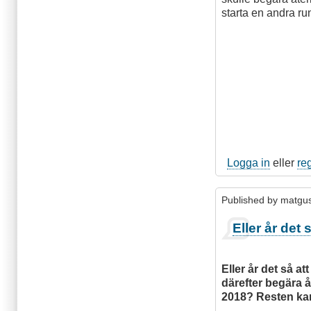
starta en andra r
Logga in
eller
re
Published by
matgu
​Eller år det
​Eller år det så a
därefter begära 
2018? Resten kan 