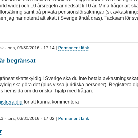
rld wide) och 10 årsregeln är nedsatt till 0 år. Mina frågor är: sk
alförsäkring samt på privata pensionsförsäkringar (sk avkastning
(men jag har noterat att skatt i Sverige ändå dras). Tacksam för sv
sk
- ons, 03/30/2016 - 17:14 |
Permanent länk
är begränsat
änsat skattskyldig i Sverige ska du inte betala avkastningsskat
yldig ska göra det (plus vissa juridiska personer). Registrera 
s hemsida om du önskar hjälp med frågan.
gistrera dig
för att kunna kommentera
s3
- tors, 03/31/2016 - 17:02 |
Permanent länk
r