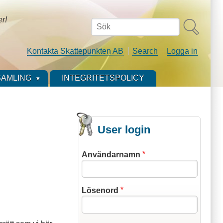
er!
Sök
Kontakta Skattepunkten AB
Search
Logga in
AMLING
INTEGRITETSPOLICY
User login
Användarnamn
Lösenord