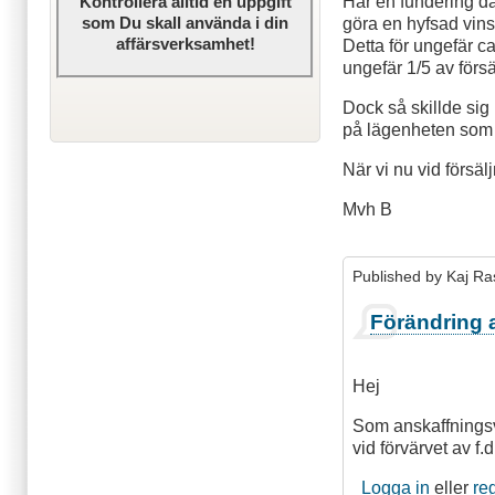
Har en fundering då
Kontrollera alltid en uppgift
som Du skall använda i din
göra en hyfsad vinst
affärsverksamhet!
Detta för ungefär c
ungefär 1/5 av försä
Dock så skillde sig
på lägenheten som 
När vi nu vid försä
Mvh B
Published by
Kaj Ra
Förändring 
Hej
Som anskaffningsv
vid förvärvet av f
Logga in
eller
re