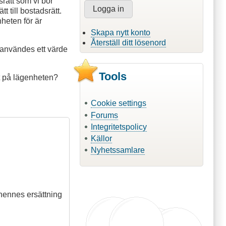
srätt som vi bör
 till bostadsrätt.
nheten för är
Skapa nytt konto
Återställ ditt lösenord
 användes ett värde
Tools
et på lägenheten?
Cookie settings
Forums
Integritetspolicy
Källor
Nyhetssamlare
hennes ersättning