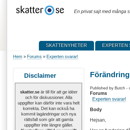
Hoppa
till
En privat sajt med många sk
huvudinnehåll
SKATTENYHETER
EXPERTEN 
Hem
Forums
Experten svarar!
Länkstig
Förändring
Disclaimer
Published by
Butch
-
skatter.se
är till för att ge idéer
Forums
och för diskussioner. Alla
Experten svarar!
uppgifter kan därför inte vara helt
korrekta. Det kan också ha
Body
kommit lagändringar och nya
rättsfall som gör att gamla
Hejsan,
uppgifter inte längre gäller.