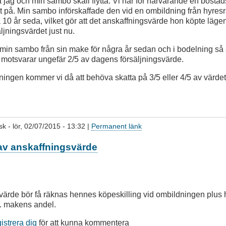
 jag och min sambo skall flytta. Vi har för närvarande en bostad
 på. Min sambo införskaffade den vid en ombildning från hyresrätt
a 10 år seda, vilket gör att det anskaffningsvärde hon köpte läge
ljningsvärdet just nu.
 min sambo från sin make för några år sedan och i bodelning så
motsvarar ungefär 2/5 av dagens försäljningsvärde.
ljningen kommer vi då att behöva skatta på 3/5 eller 4/5 av värd
sk
- lör, 02/07/2015 - 13:32 |
Permanent länk
av anskaffningsvärde
ärde bör få räknas hennes köpeskilling vid ombildningen plus 
.d. makens andel.
gistrera dig
för att kunna kommentera