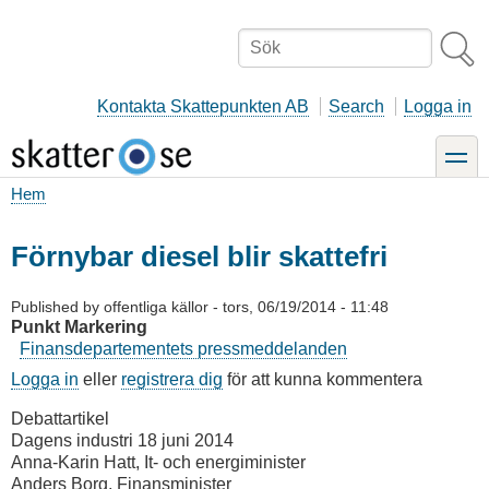
Hoppa
till
Sök
huvudinnehåll
Kontakta Skattepunkten AB
Search
Logga in
toggle
Hem
Länkstig
Förnybar diesel blir skattefri
Published by
offentliga källor
-
tors, 06/19/2014 - 11:48
Punkt Markering
Finansdepartementets pressmeddelanden
Logga in
eller
registrera dig
för att kunna kommentera
Debattartikel
Dagens industri 18 juni 2014
Anna-Karin Hatt, It- och energiminister
Anders Borg, Finansminister