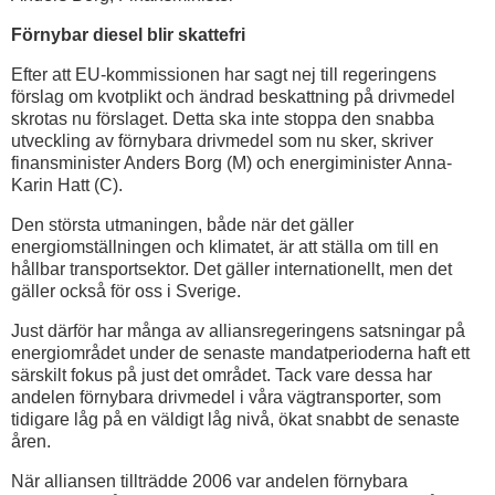
Förnybar diesel blir skattefri
Efter att EU-kommissionen har sagt nej till regeringens
förslag om kvotplikt och ändrad beskattning på drivmedel
skrotas nu förslaget. Detta ska inte stoppa den snabba
utveckling av förnybara drivmedel som nu sker, skriver
finansminister Anders Borg (M) och energiminister Anna-
Karin Hatt (C).
Den största utmaningen, både när det gäller
energiomställningen och klimatet, är att ställa om till en
hållbar transportsektor. Det gäller internationellt, men det
gäller också för oss i Sverige.
Just därför har många av alliansregeringens satsningar på
energiområdet under de senaste mandatperioderna haft ett
särskilt fokus på just det området. Tack vare dessa har
andelen förnybara drivmedel i våra vägtransporter, som
tidigare låg på en väldigt låg nivå, ökat snabbt de senaste
åren.
När alliansen tillträdde 2006 var andelen förnybara