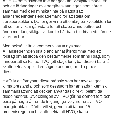
Att EU-kommissionen inte har godkänt kvotpliktsmodellen
och de förändringar av energibeskattningen som hörde
samman med den minskar inte på något sätt
alliansregeringens engagemang för att ställa om
transportsektorn. Därför gör vi nu ett omtag på kvotplikten för
att se hur vi kan gå vidare för att skapa ännu bättre, och
ännu mer långsiktiga, villkor för hållbara biodrivmedel än de
vi redan har.
Men också i närtid kommer vi att ta nya steg.
Alliansregeringen ska bland annat återkomma med ett
förslag om att slopa den bestämmelse som finns i dag, som
innebär att så kallad HVO (ett slags förnybar diesel) bara får
skattebefrias upp till en låginblandning om 15 procent i
diesel.
HVO är ett förnybart dieselbränsle som har mycket god
klimatprestanda, och som dessutom har en sådan kemisk
sammansättning att det kan användas direkt i befintliga
dieselmotorer. Utvecklingen av HVO går nu oerhört fort, och
bara på några år har de tillgängliga volymerna av HVO
mångdubblats. Därför vill vi, genom att ta bort 15-
procentsregeln och skattebefria all HVO, skapa