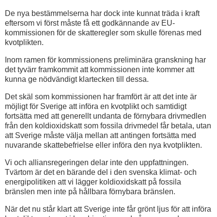
De nya bestämmelserna har dock inte kunnat träda i kraft
eftersom vi först måste få ett godkännande av EU-
kommissionen för de skatteregler som skulle förenas med
kvotplikten.
Inom ramen för kommissionens preliminära granskning har
det tyvärr framkommit att kommissionen inte kommer att
kunna ge nödvändigt klartecken till dessa.
Det skäl som kommissionen har framfört är att det inte är
möjligt för Sverige att införa en kvotplikt och samtidigt
fortsätta med att generellt undanta de förnybara drivmedlen
från den koldioxidskatt som fossila drivmedel får betala, utan
att Sverige måste välja mellan att antingen fortsätta med
nuvarande skattebefrielse eller införa den nya kvotplikten.
Vi och alliansregeringen delar inte den uppfattningen.
Tvärtom är det en bärande del i den svenska klimat- och
energipolitiken att vi lägger koldioxidskatt på fossila
bränslen men inte på hållbara förnybara bränslen.
När det nu står klart att Sverige inte får grönt ljus för att införa