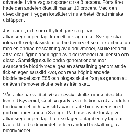
drivmedel i våra vägtransporter cirka 3 procent. Förra året
hade den andelen ökat till nästan 10 procent. Med den
utvecklingen i ryggen fortsätter vi nu arbetet för att minska
utsläppen.
Just därför, och som ett ytterligare steg, har
alliansregeringen lagt fram ett förslag om att Sverige ska
införa ett kvotpliktsystem för biodrivmedel som, i kombination
med en ändrad beskattning av biodrivmedel, skulle leda till
att vi ökar låginblandningen av biodrivmedel i all bensin och
diesel. Samtidigt skulle andra generationens mer
avancerade biodrivmedel ges en särställning genom att de
fick en egen särskild kvot, och rena höginblandade
biodrivmedel som E85 och biogas skulle främjas genom att
de även framöver skulle befrias från skatt.
Vår tanke har varit att vi successivt skulle kunna utveckla
kvotpliktsystemet, så att vi gradvis skulle kunna öka andelen
biodrivmedel, och särskild avancerade biodrivmedel med
god miljöprestanda, i Sverige. På basis av de förslag vi i
alliansregeringen lagt har riksdagen antagit en ny lag om
kvotplikt för biodrivmedel, och en ändrad beskattning av
biodrivmedel.