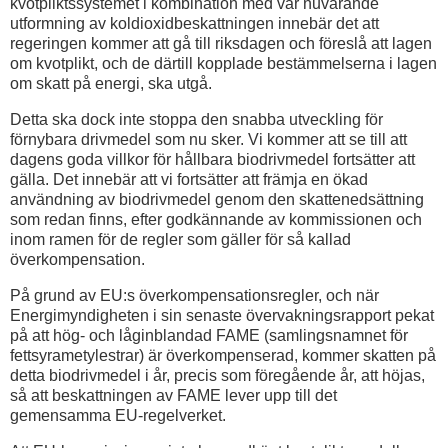
kvotpliktssystemet i kombination med vår nuvarande
utformning av koldioxidbeskattningen innebär det att
regeringen kommer att gå till riksdagen och föreslå att lagen
om kvotplikt, och de därtill kopplade bestämmelserna i lagen
om skatt på energi, ska utgå.
Detta ska dock inte stoppa den snabba utveckling för
förnybara drivmedel som nu sker. Vi kommer att se till att
dagens goda villkor för hållbara biodrivmedel fortsätter att
gälla. Det innebär att vi fortsätter att främja en ökad
användning av biodrivmedel genom den skattenedsättning
som redan finns, efter godkännande av kommissionen och
inom ramen för de regler som gäller för så kallad
överkompensation.
På grund av EU:s överkompensationsregler, och när
Energimyndigheten i sin senaste övervakningsrapport pekat
på att hög- och låginblandad FAME (samlingsnamnet för
fettsyrametylestrar) är överkompenserad, kommer skatten på
detta biodrivmedel i år, precis som föregående år, att höjas,
så att beskattningen av FAME lever upp till det
gemensamma EU-regelverket.