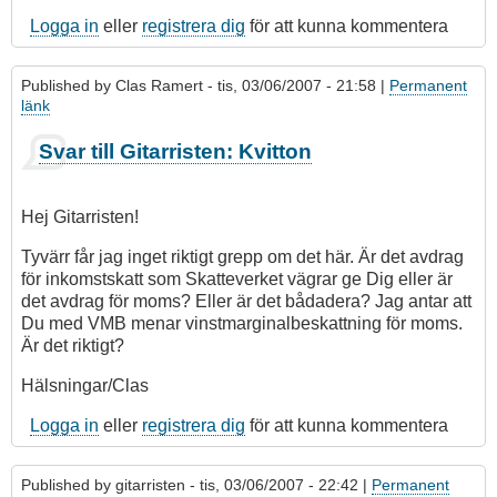
Logga in
eller
registrera dig
för att kunna kommentera
Published by
Clas Ramert
- tis, 03/06/2007 - 21:58 |
Permanent
länk
Som
Svar till Gitarristen: Kvitton
svar
på
Kvitton
Hej Gitarristen!
av
gitarristen
Tyvärr får jag inget riktigt grepp om det här. Är det avdrag
för inkomstskatt som Skatteverket vägrar ge Dig eller är
det avdrag för moms? Eller är det bådadera? Jag antar att
Du med VMB menar vinstmarginalbeskattning för moms.
Är det riktigt?
Hälsningar/Clas
Logga in
eller
registrera dig
för att kunna kommentera
Published by
gitarristen
- tis, 03/06/2007 - 22:42 |
Permanent