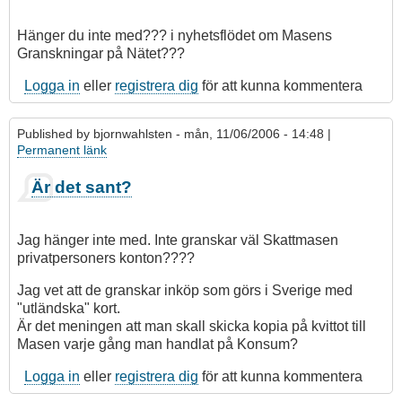
på
Vad
Hänger du inte med??? i nyhetsflödet om Masens
menar
Granskningar på Nätet???
du
med
Logga in
eller
registrera dig
för att kunna kommentera
att
de
Published by
bjornwahlsten
- mån, 11/06/2006 - 14:48 |
av
Permanent länk
tomme
Är det sant?
Jag hänger inte med. Inte granskar väl Skattmasen
privatpersoners konton????
Jag vet att de granskar inköp som görs i Sverige med
"utländska" kort.
Är det meningen att man skall skicka kopia på kvittot till
Masen varje gång man handlat på Konsum?
Logga in
eller
registrera dig
för att kunna kommentera