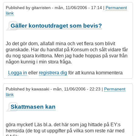
Published by
gitarristen
- mån, 11/06/2006 - 17:14 |
Permanent
länk
Som
Gäller kontoutdraget som bevis?
svar
på
Är
Jo det gör dom, allafall mina och vet flera som blivit
det
granskade. Har du handlat på Konsum och sålt vidare får
sant?
du nog spara kvittona. Men jag hade hoppas på svar från
av
någon kunnig i min stora fråga.
bjornwahlsten
Logga in
eller
registrera dig
för att kunna kommentera
Published by
kawasaki
- mån, 11/06/2006 - 22:23 |
Permanent
länk
Som
Skattmasen kan
svar
på
Gäller
göra mycket! Läs bl.a. det här som jag hittade på EY:s
kontoutdraget
hemsida (de tog ut uppgifter på vilka som reste när med
som