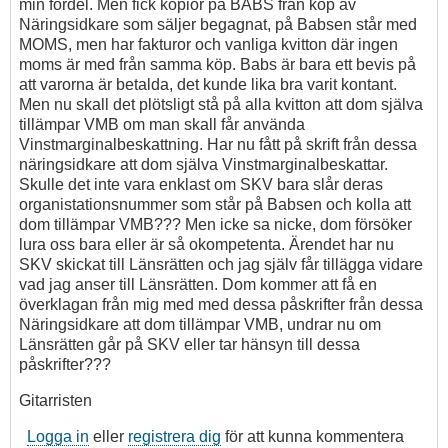
min fördel. Men fick kopior på BABS från köp av
Kvitton
Näringsidkare som säljer begagnat, på Babsen står med
av
MOMS, men har fakturor och vanliga kvitton där ingen
Clas
moms är med från samma köp. Babs är bara ett bevis på
Ramert
att varorna är betalda, det kunde lika bra varit kontant.
Men nu skall det plötsligt stå på alla kvitton att dom själva
tillämpar VMB om man skall får använda
Vinstmarginalbeskattning. Har nu fått på skrift från dessa
näringsidkare att dom själva Vinstmarginalbeskattar.
Skulle det inte vara enklast om SKV bara slår deras
organistationsnummer som står på Babsen och kolla att
dom tillämpar VMB??? Men icke sa nicke, dom försöker
lura oss bara eller är så okompetenta. Ärendet har nu
SKV skickat till Länsrätten och jag själv får tillägga vidare
vad jag anser till Länsrätten. Dom kommer att få en
överklagan från mig med med dessa påskrifter från dessa
Näringsidkare att dom tillämpar VMB, undrar nu om
Länsrätten går på SKV eller tar hänsyn till dessa
påskrifter???
Gitarristen
Logga in
eller
registrera dig
för att kunna kommentera