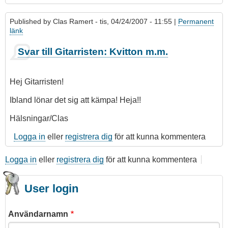
Published by
Clas Ramert
- tis, 04/24/2007 - 11:55 |
Permanent
länk
Som
Svar till Gitarristen: Kvitton m.m.
svar
på
KVITTON
Hej Gitarristen!
och
överklagande
Ibland lönar det sig att kämpa! Heja!!
till
Hälsningar/Clas
Länsrätten
av
Logga in
eller
registrera dig
för att kunna kommentera
gitarristen
Logga in
eller
registrera dig
för att kunna kommentera
User login
Användarnamn