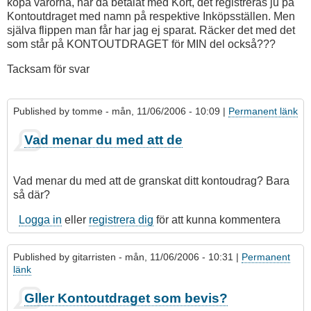
köpa varorna, har då betalat med Kort, det registreras ju på
Kontoutdraget med namn på respektive Inköpsställen. Men
själva flippen man får har jag ej sparat. Räcker det med det
som står på KONTOUTDRAGET för MIN del också???
Tacksam för svar
Published by
tomme
- mån, 11/06/2006 - 10:09 |
Permanent länk
Vad menar du med att de
Vad menar du med att de granskat ditt kontoudrag? Bara
så där?
Logga in
eller
registrera dig
för att kunna kommentera
Published by
gitarristen
- mån, 11/06/2006 - 10:31 |
Permanent
länk
Som
Gller Kontoutdraget som bevis?
svar