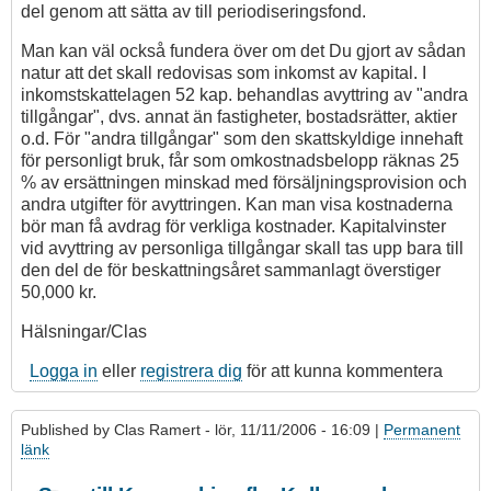
del genom att sätta av till periodiseringsfond.
Man kan väl också fundera över om det Du gjort av sådan
natur att det skall redovisas som inkomst av kapital. I
inkomstskattelagen 52 kap. behandlas avyttring av "andra
tillgångar", dvs. annat än fastigheter, bostadsrätter, aktier
o.d. För "andra tillgångar" som den skattskyldige innehaft
för personligt bruk, får som omkostnadsbelopp räknas 25
% av ersättningen minskad med försäljningsprovision och
andra utgifter för avyttringen. Kan man visa kostnaderna
bör man få avdrag för verkliga kostnader. Kapitalvinster
vid avyttring av personliga tillgångar skall tas upp bara till
den del de för beskattningsåret sammanlagt överstiger
50,000 kr.
Hälsningar/Clas
Logga in
eller
registrera dig
för att kunna kommentera
Published by
Clas Ramert
- lör, 11/11/2006 - 16:09 |
Permanent
länk
Som