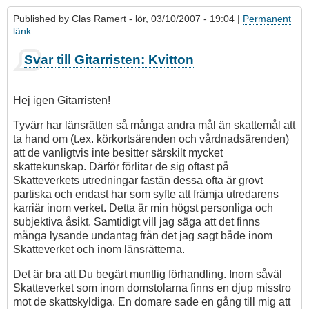
Published by
Clas Ramert
- lör, 03/10/2007 - 19:04 |
Permanent
länk
Som
Svar till Gitarristen: Kvitton
svar
på
KVITTON
Hej igen Gitarristen!
av
gitarristen
Tyvärr har länsrätten så många andra mål än skattemål att
ta hand om (t.ex. körkortsärenden och vårdnadsärenden)
att de vanligtvis inte besitter särskilt mycket
skattekunskap. Därför förlitar de sig oftast på
Skatteverkets utredningar fastän dessa ofta är grovt
partiska och endast har som syfte att främja utredarens
karriär inom verket. Detta är min högst personliga och
subjektiva åsikt. Samtidigt vill jag säga att det finns
många lysande undantag från det jag sagt både inom
Skatteverket och inom länsrätterna.
Det är bra att Du begärt muntlig förhandling. Inom såväl
Skatteverket som inom domstolarna finns en djup misstro
mot de skattskyldiga. En domare sade en gång till mig att