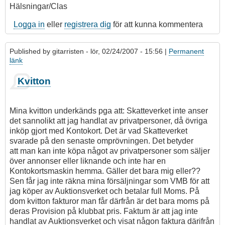
Hälsningar/Clas
gitarristen
Logga in
eller
registrera dig
för att kunna kommentera
Published by
gitarristen
- lör, 02/24/2007 - 15:56 |
Permanent
länk
Som
Kvitton
svar
på
Svar
Mina kvitton underkänds pga att: Skatteverket inte anser
till
det sannolikt att jag handlat av privatpersoner, då övriga
Gitarristen:
inköp gjort med Kontokort. Det är vad Skatteverket
Kvitton
svarade på den senaste omprövningen. Det betyder
av
att man kan inte köpa något av privatpersoner som säljer
Clas
över annonser eller liknande och inte har en
Ramert
Kontokortsmaskin hemma. Gäller det bara mig eller??
Sen får jag inte räkna mina försäljningar som VMB för att
jag köper av Auktionsverket och betalar full Moms. På
dom kvitton fakturor man får därfrån är det bara moms på
deras Provision på klubbat pris. Faktum är att jag inte
handlat av Auktionsverket och visat någon faktura därifrån