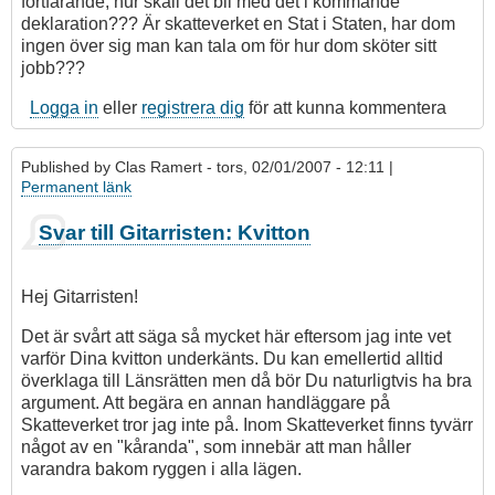
fortfarande, hur skall det bli med det i kommande
deklaration??? Är skatteverket en Stat i Staten, har dom
ingen över sig man kan tala om för hur dom sköter sitt
jobb???
Logga in
eller
registrera dig
för att kunna kommentera
Published by
Clas Ramert
- tors, 02/01/2007 - 12:11 |
Permanent länk
Som
Svar till Gitarristen: Kvitton
svar
på
Hur
Hej Gitarristen!
Skatteverket
ser
Det är svårt att säga så mycket här eftersom jag inte vet
på
varför Dina kvitton underkänts. Du kan emellertid alltid
Omrövning
överklaga till Länsrätten men då bör Du naturligtvis ha bra
av
argument. Att begära en annan handläggare på
Skatt
Skatteverket tror jag inte på. Inom Skatteverket finns tyvärr
med
något av en "kåranda", som innebär att man håller
Kvitton
varandra bakom ryggen i alla lägen.
av