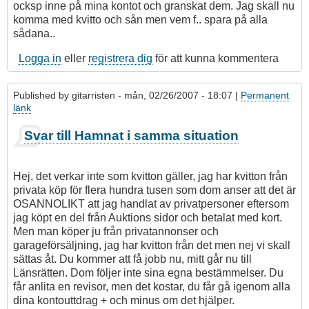
ocksp inne på mina kontot och granskat dem. Jag skall nu
komma med kvitto och sån men vem f.. spara på alla
sådana..
Logga in
eller
registrera dig
för att kunna kommentera
Published by
gitarristen
- mån, 02/26/2007 - 18:07 |
Permanent
länk
Som
Svar till Hamnat i samma situation
svar
på
Jag
Hej, det verkar inte som kvitton gäller, jag har kvitton från
har
privata köp för flera hundra tusen som dom anser att det är
hamnat
OSANNOLIKT att jag handlat av privatpersoner eftersom
i
jag köpt en del från Auktions sidor och betalat med kort.
samma
Men man köper ju från privatannonser och
situation
garageförsäljning, jag har kvitton från det men nej vi skall
av
sättas åt. Du kommer att få jobb nu, mitt går nu till
Merlin2
Länsrätten. Dom följer inte sina egna bestämmelser. Du
får anlita en revisor, men det kostar, du får gå igenom alla
dina kontouttdrag + och minus om det hjälper.