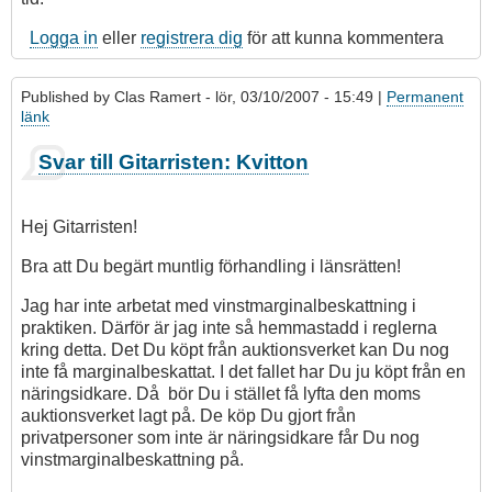
Logga in
eller
registrera dig
för att kunna kommentera
Published by
Clas Ramert
- lör, 03/10/2007 - 15:49 |
Permanent
länk
Som
Svar till Gitarristen: Kvitton
svar
på
Svar
Hej Gitarristen!
ang
KVITTON
Bra att Du begärt muntlig förhandling i länsrätten!
av
Jag har inte arbetat med vinstmarginalbeskattning i
gitarristen
praktiken. Därför är jag inte så hemmastadd i reglerna
kring detta. Det Du köpt från auktionsverket kan Du nog
inte få marginalbeskattat. I det fallet har Du ju köpt från en
näringsidkare. Då bör Du i stället få lyfta den moms
auktionsverket lagt på. De köp Du gjort från
privatpersoner som inte är näringsidkare får Du nog
vinstmarginalbeskattning på.