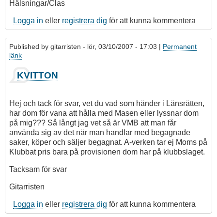
Hälsningar/Clas
Logga in
eller
registrera dig
för att kunna kommentera
Published by
gitarristen
- lör, 03/10/2007 - 17:03 |
Permanent
länk
Som
KVITTON
svar
på
Svar
Hej och tack för svar, vet du vad som händer i Länsrätten,
till
har dom för vana att hålla med Masen eller lyssnar dom
Gitarristen:
på mig??? Så långt jag vet så är VMB att man får
Kvitton
använda sig av det när man handlar med begagnade
av
saker, köper och säljer begagnat. A-verken tar ej Moms på
Clas
Klubbat pris bara på provisionen dom har på klubbslaget.
Ramert
Tacksam för svar
Gitarristen
Logga in
eller
registrera dig
för att kunna kommentera