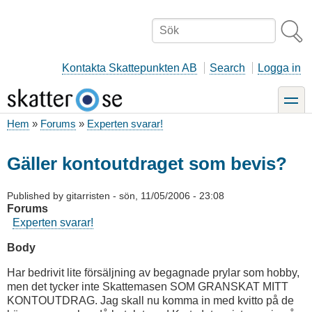
Hoppa
till
Sök
huvudinnehåll
Kontakta Skattepunkten AB
Search
Logga in
toggle
Hem
Forums
Experten svarar!
Länkstig
Gäller kontoutdraget som bevis?
Published by
gitarristen
-
sön, 11/05/2006 - 23:08
Forums
Experten svarar!
Body
Har bedrivit lite försäljning av begagnade prylar som hobby,
men det tycker inte Skattemasen SOM GRANSKAT MITT
KONTOUTDRAG. Jag skall nu komma in med kvitto på de