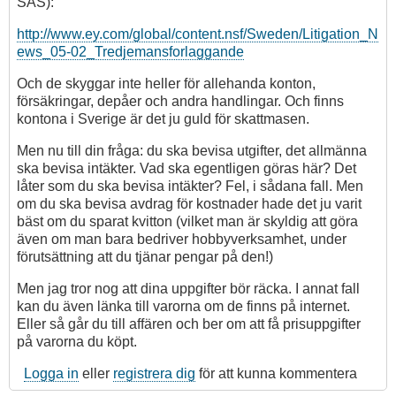
SAS):
bevis?
av
http://www.ey.com/global/content.nsf/Sweden/Litigation_N
gitarristen
ews_05-02_Tredjemansforlaggande
Och de skyggar inte heller för allehanda konton,
försäkringar, depåer och andra handlingar. Och finns
kontona i Sverige är det ju guld för skattmasen.
Men nu till din fråga: du ska bevisa utgifter, det allmänna
ska bevisa intäkter. Vad ska egentligen göras här? Det
låter som du ska bevisa intäkter? Fel, i sådana fall. Men
om du ska bevisa avdrag för kostnader hade det ju varit
bäst om du sparat kvitton (vilket man är skyldig att göra
även om man bara bedriver hobbyverksamhet, under
förutsättning att du tjänar pengar på den!)
Men jag tror nog att dina uppgifter bör räcka. I annat fall
kan du även länka till varorna om de finns på internet.
Eller så går du till affären och ber om att få prisuppgifter
på varorna du köpt.
Logga in
eller
registrera dig
för att kunna kommentera