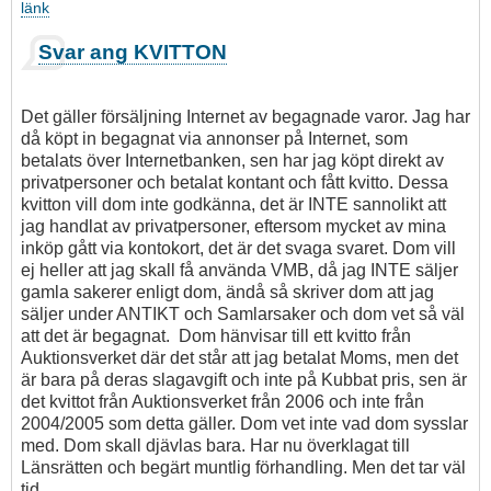
länk
Som
Svar ang KVITTON
svar
på
Svar
Det gäller försäljning Internet av begagnade varor. Jag har
till
då köpt in begagnat via annonser på Internet, som
Gitarristen:
betalats över Internetbanken, sen har jag köpt direkt av
Kvitton
privatpersoner och betalat kontant och fått kvitto. Dessa
av
kvitton vill dom inte godkänna, det är INTE sannolikt att
Clas
jag handlat av privatpersoner, eftersom mycket av mina
Ramert
inköp gått via kontokort, det är det svaga svaret. Dom vill
ej heller att jag skall få använda VMB, då jag INTE säljer
gamla sakerer enligt dom, ändå så skriver dom att jag
säljer under ANTIKT och Samlarsaker och dom vet så väl
att det är begagnat. Dom hänvisar till ett kvitto från
Auktionsverket där det står att jag betalat Moms, men det
är bara på deras slagavgift och inte på Kubbat pris, sen är
det kvittot från Auktionsverket från 2006 och inte från
2004/2005 som detta gäller. Dom vet inte vad dom sysslar
med. Dom skall djävlas bara. Har nu överklagat till
Länsrätten och begärt muntlig förhandling. Men det tar väl
tid.