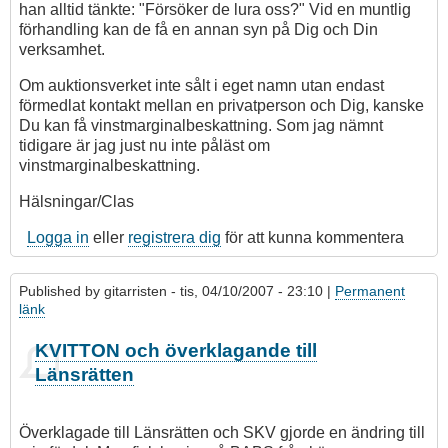
han alltid tänkte: "Försöker de lura oss?" Vid en muntlig
förhandling kan de få en annan syn på Dig och Din
verksamhet.
Om auktionsverket inte sålt i eget namn utan endast
förmedlat kontakt mellan en privatperson och Dig, kanske
Du kan få vinstmarginalbeskattning. Som jag nämnt
tidigare är jag just nu inte påläst om
vinstmarginalbeskattning.
Hälsningar/Clas
Logga in
eller
registrera dig
för att kunna kommentera
Published by
gitarristen
- tis, 04/10/2007 - 23:10 |
Permanent
länk
Som
KVITTON och överklagande till
svar
Länsrätten
på
Svar
till
Överklagade till Länsrätten och SKV gjorde en ändring till
Gitarristen: