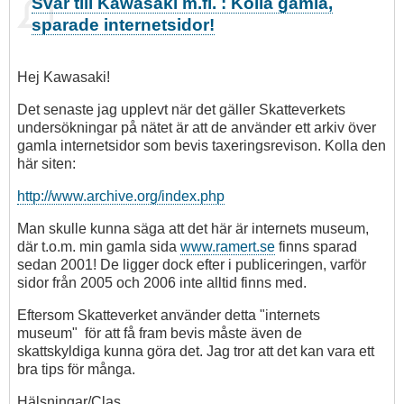
Svar till Kawasaki m.fl. : Kolla gamla,
svar
sparade internetsidor!
på
Skattmasen
kan
Hej Kawasaki!
av
kawasaki
Det senaste jag upplevt när det gäller Skatteverkets
undersökningar på nätet är att de använder ett arkiv över
gamla internetsidor som bevis taxeringsrevison. Kolla den
här siten:
http://www.archive.org/index.php
Man skulle kunna säga att det här är internets museum,
där t.o.m. min gamla sida
www.ramert.se
finns sparad
sedan 2001! De ligger dock efter i publiceringen, varför
sidor från 2005 och 2006 inte alltid finns med.
Eftersom Skatteverket använder detta "internets
museum" för att få fram bevis måste även de
skattskyldiga kunna göra det. Jag tror att det kan vara ett
bra tips för många.
Hälsningar/Clas