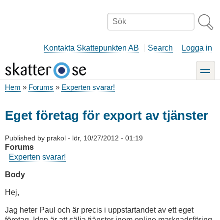
Hoppa
till
Sök
huvudinnehåll
Kontakta Skattepunkten AB
Search
Logga in
toggle
Hem
Forums
Experten svarar!
Länkstig
Eget företag för export av tjänster
Published by
prakol
-
lör, 10/27/2012 - 01:19
Forums
Experten svarar!
Body
Hej,
Jag heter Paul och är precis i uppstartandet av ett eget
företag. Iden är att sälja tjänster inom online marknadsföring