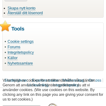
Skapa nytt konto
Återställ ditt lösenord
Tools
Cookie settings
Forums
Integritetspolicy
Källor
Nyhetssamlare
Vi tar hjälp av cookies för att tillhandahålla våra tjänster.
Skattenyheter
Experten svarar
Medlemskap
Om oss
Genom att använda våra tjänster godkänner du att vi
Länksamling
Integritetspolicy
använder cookies. (We use cookies on this website. By
clicking any link on this page you are giving your consent for
us to set cookies.)