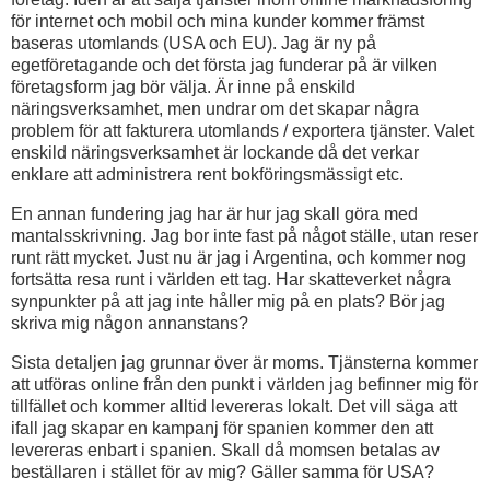
för internet och mobil och mina kunder kommer främst
baseras utomlands (USA och EU). Jag är ny på
egetföretagande och det första jag funderar på är vilken
företagsform jag bör välja. Är inne på enskild
näringsverksamhet, men undrar om det skapar några
problem för att fakturera utomlands / exportera tjänster. Valet
enskild näringsverksamhet är lockande då det verkar
enklare att administrera rent bokföringsmässigt etc.
En annan fundering jag har är hur jag skall göra med
mantalsskrivning. Jag bor inte fast på något ställe, utan reser
runt rätt mycket. Just nu är jag i Argentina, och kommer nog
fortsätta resa runt i världen ett tag. Har skatteverket några
synpunkter på att jag inte håller mig på en plats? Bör jag
skriva mig någon annanstans?
Sista detaljen jag grunnar över är moms. Tjänsterna kommer
att utföras online från den punkt i världen jag befinner mig för
tillfället och kommer alltid levereras lokalt. Det vill säga att
ifall jag skapar en kampanj för spanien kommer den att
levereras enbart i spanien. Skall då momsen betalas av
beställaren i stället för av mig? Gäller samma för USA?