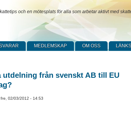
attetips och en mötesplats för alla som arbetar aktivt med skatt
SVARAR
MEDLEMSKAP
OM OSS
LÄNKS
 utdelning från svenskt AB till EU
lag?
-
fre, 02/03/2012 - 14:53