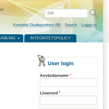
er!
Sök
Kontakta Skattepunkten AB
Search
Logga in
AMLING
INTEGRITETSPOLICY
User login
Användarnamn
Lösenord