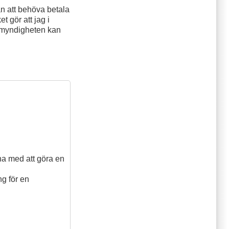
an att behöva betala
t gör att jag i
temyndigheten kan
rna med att göra en
ng
för en