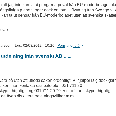
att jag inte kan ta ut pengarna privat från EU-moderbolaget ut
långsiktiga planen ingår dock en total utflyttning från Sverige vilke
r) kan ta ut pengar från EU-moderbolaget utan att svenska skat
 svar.
Larsson
- tors, 02/09/2012 - 10:10 |
Permanent länk
utdelning från svenskt AB.......
svara på utan att utreda saken ordentligt. Vi hjälper Dig dock gä
välkommen kontakta oss påtelefon
031 711 20
kype_highlighting
031 711 20 70
end_of_the_skype_highlighti
 då även diskutera betalningsvillkor m.m.