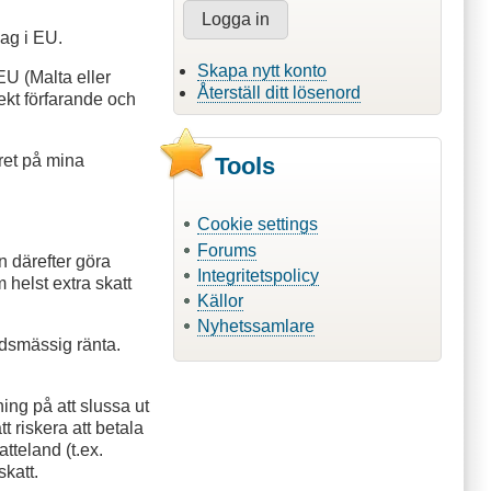
lag i EU.
Skapa nytt konto
EU (Malta eller
Återställ ditt lösenord
rekt förfarande och
aret på mina
Tools
Cookie settings
Forums
n därefter göra
Integritetspolicy
 helst extra skatt
Källor
Nyhetssamlare
adsmässig ränta.
ing på att slussa ut
t riskera att betala
tteland (t.ex.
skatt.