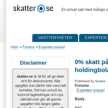
Hoppa
till
En privat sajt med många sk
huvudinnehåll
SKATTENYHETER
EXPERTEN 
Hem
Forums
Experten svarar!
Länkstig
0% skatt på
Disclaimer
holdingbo
skatter.se
är till för att ge idéer
och för diskussioner. Alla
Published by
taxdax
Forums
uppgifter kan därför inte vara helt
korrekta. Det kan också ha
Experten svarar!
kommit lagändringar och nya
Body
rättsfall som gör att gamla
uppgifter inte längre gäller.
Hej!