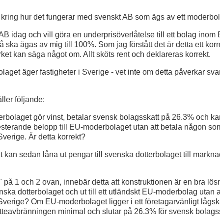
r kring hur det fungerar med svenskt AB som ägs av ett moderbo
AB idag och vill göra en underprisöverlåtelse till ett bolag inom 
 ska ägas av mig till 100%. Som jag förstått det är detta ett kor
ket kan säga något om. Allt sköts rent och deklareras korrekt.
laget äger fastigheter i Sverige - vet inte om detta påverkar sv
ller följande:
erbolaget gör vinst, betalar svensk bolagsskatt på 26.3% och ka
esterande belopp till EU-moderbolaget utan att betala någon som
Sverige. Är detta korrekt?
kan sedan låna ut pengar till svenska dotterbolaget till markn
 på 1 och 2 ovan, innebär detta att konstruktionen är en bra lösn
ska dotterbolaget och ut till ett utländskt EU-moderbolag utan at
 Sverige? Om EU-moderbolaget ligger i ett företagarvänligt lågska
katteavbränningen minimal och slutar på 26.3% för svensk bolags