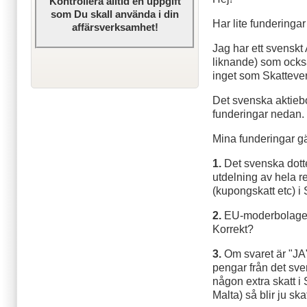
Kontrollera alltid en uppgift
som Du skall använda i din
Har lite funderinga
affärsverksamhet!
Jag har ett svenskt 
liknande) som också
inget som Skattever
Det svenska aktiebo
funderingar nedan.
Mina funderingar gä
1.
Det svenska dott
utdelning av hela r
(kupongskatt etc) i 
2.
EU-moderbolaget 
Korrekt?
3.
Om svaret är "JA"
pengar från det sven
någon extra skatt i
Malta) så blir ju s