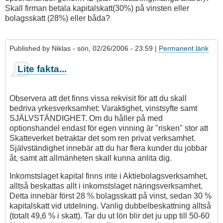
Skall firman betala kapitalskatt(30%) på vinsten eller
bolagsskatt (28%) eller båda?
Published by
Niklas
- sön, 02/26/2006 - 23:59 |
Permanent länk
Lite fakta...
Observera att det finns vissa rekvisit för att du skall
bedriva yrkesverksamhet: Varaktighet, vinstsyfte samt
SJÄLVSTÄNDIGHET. Om du håller på med
optionshandel endast för egen vinning är "risken" stor att
Skatteverket betraktar det som ren privat verksamhet.
Självständighet innebär att du har flera kunder du jobbar
åt, samt att allmänheten skall kunna anlita dig.
Inkomstslaget kapital finns inte i Aktiebolagsverksamhet,
alltså beskattas allt i inkomstslaget näringsverksamhet.
Detta innebär först 28 % bolagsskatt på vinst, sedan 30 %
kapitalskatt vid utdelning. Vanlig dubbelbeskattning alltså
(totalt 49,6 % i skatt). Tar du ut lön blir det ju upp till 50-60