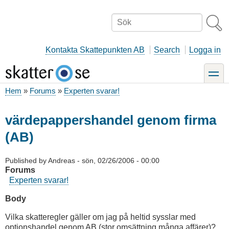
Hoppa
till
Sök
huvudinnehåll
Kontakta Skattepunkten AB
Search
Logga in
toggle
Hem
Forums
Experten svarar!
Länkstig
värdepappershandel genom firma
(AB)
Published by
Andreas
-
sön, 02/26/2006 - 00:00
Forums
Experten svarar!
Body
Vilka skatteregler gäller om jag på heltid sysslar med
optionshandel genom AB (stor omsättning,många affärer)?