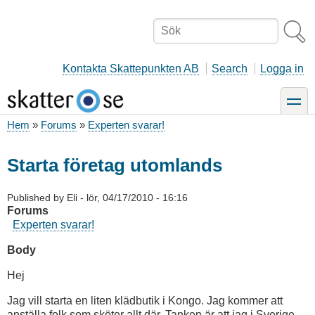
Hoppa
till
Sök
huvudinnehåll
Kontakta Skattepunkten AB
Search
Logga in
toggle
Hem
Forums
Experten svarar!
Länkstig
Starta företag utomlands
Published by
Eli
-
lör, 04/17/2010 - 16:16
Forums
Experten svarar!
Body
Hej
Jag vill starta en liten klädbutik i Kongo. Jag kommer att
anställa folk som sköter allt där. Tanken är att jag i Sverige