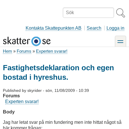
Hoppa
till
Sök
huvudinnehåll
Kontakta Skattepunkten AB
Search
Logga in
toggle
Hem
Forums
Experten svarar!
Länkstig
Fastighetsdeklaration och egen
bostad i hyreshus.
Published by
skyrider
-
sön, 11/08/2009 - 10:39
Forums
Experten svarar!
Body
Jag har letat svar på min fundering men inte hittat något så
här kommer frågan: