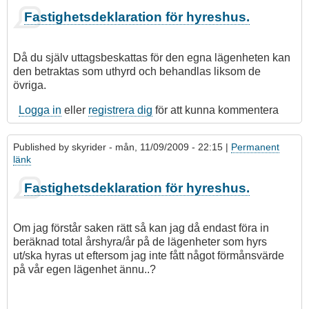
Fastighetsdeklaration för hyreshus.
Då du själv uttagsbeskattas för den egna lägenheten kan
den betraktas som uthyrd och behandlas liksom de
övriga.
Logga in
eller
registrera dig
för att kunna kommentera
Published by
skyrider
- mån, 11/09/2009 - 22:15 |
Permanent
länk
Som
Fastighetsdeklaration för hyreshus.
svar
på
Fastighetsdeklaration
Om jag förstår saken rätt så kan jag då endast föra in
för
beräknad total årshyra/år på de lägenheter som hyrs
hyreshus.
ut/ska hyras ut eftersom jag inte fått något förmånsvärde
av
på vår egen lägenhet ännu..?
Ulf
Bjarme