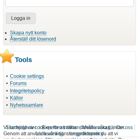
Skapa nytt konto
Återställ ditt lösenord
Tools
Cookie settings
Forums
Integritetspolicy
Källor
Nyhetssamlare
Vi tar hjälp av cookies för att tillhandahålla våra tjänster.
Skattenyheter
Experten svarar
Medlemskap
Om oss
Genom att använda våra tjänster godkänner du att vi
Länksamling
Integritetspolicy