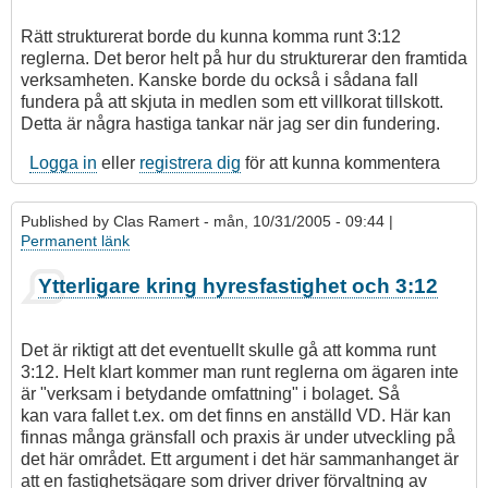
Rätt strukturerat borde du kunna komma runt 3:12
reglerna. Det beror helt på hur du strukturerar den framtida
verksamheten. Kanske borde du också i sådana fall
fundera på att skjuta in medlen som ett villkorat tillskott.
Detta är några hastiga tankar när jag ser din fundering.
Logga in
eller
registrera dig
för att kunna kommentera
Published by
Clas Ramert
- mån, 10/31/2005 - 09:44 |
Permanent länk
Som
Ytterligare kring hyresfastighet och 3:12
svar
på
Svar
Det är riktigt att det eventuellt skulle gå att komma runt
Hyresfastighet
3:12. Helt klart kommer man runt reglerna om ägaren inte
av
är "verksam i betydande omfattning" i bolaget. Så
Magnus
kan vara fallet t.ex. om det finns en anställd VD. Här kan
finnas många gränsfall och praxis är under utveckling på
det här området. Ett argument i det här sammanhanget är
att en fastighetsägare som driver driver förvaltning av