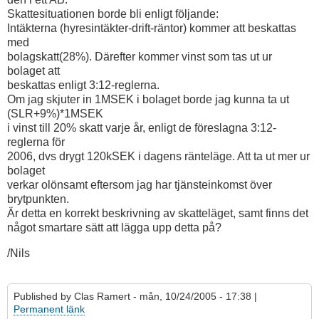
Skattesituationen borde bli enligt följande:
Intäkterna (hyresintäkter-drift-räntor) kommer att beskattas
med
bolagskatt(28%). Därefter kommer vinst som tas ut ur
bolaget att
beskattas enligt 3:12-reglerna.
Om jag skjuter in 1MSEK i bolaget borde jag kunna ta ut
(SLR+9%)*1MSEK
i vinst till 20% skatt varje år, enligt de föreslagna 3:12-
reglerna för
2006, dvs drygt 120kSEK i dagens ränteläge. Att ta ut mer ur
bolaget
verkar olönsamt eftersom jag har tjänsteinkomst över
brytpunkten.
Är detta en korrekt beskrivning av skatteläget, samt finns det
något smartare sätt att lägga upp detta på?
/Nils
Published by
Clas Ramert
- mån, 10/24/2005 - 17:38 |
Permanent länk