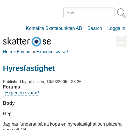
Hoppa
till
Sök
huvudinnehåll
Kontakta Skattepunkten AB
Search
Logga in
toggle
Hem
Forums
Experten svarar!
Länkstig
Hyresfastighet
Published by
nils
-
sön, 10/23/2005 - 23:26
Forums
Experten svarar!
Body
Hej!
Jag har funderat på att köpa en hyresfastighet och placera
den i ett AB.