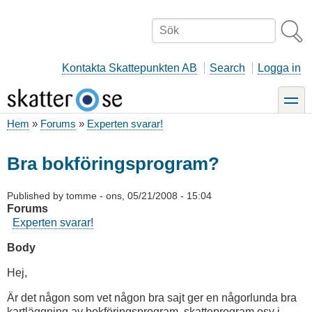
Hoppa
till
Sök
huvudinnehåll
Kontakta Skattepunkten AB
Search
Logga in
toggle
Hem
Forums
Experten svarar!
Länkstig
Bra bokföringsprogram?
Published by
tomme
-
ons, 05/21/2008 - 15:04
Forums
Experten svarar!
Body
Hej,
Är det någon som vet någon bra sajt ger en någorlunda bra
kartläggning av bokföringsprogram, skatteprogram osv i