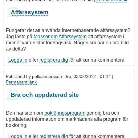
Som
Affärssystem
svar
på
Bokföringsprogram
Fungerar det att använda internetbaserade affärssystem?
av
Jag läste på
Massor om Affärssystem
att affärssystem i
urmgerd
molnet var en stor företagsrisk. Någon sm har en bra bild
av detta?
Logga in
eller
registrera dig
för att kunna kommentera
Published by
pelleandersson
- fre, 03/02/2012 - 01:14 |
Permanent länk
Bra och uppdaterad site
Den här siten om
bokföringsprogram
ger dig bra och
uppdaterad information om marknadens alla program för
bokföring.
Logga in
eller
registrera dig
för att kunna kommentera