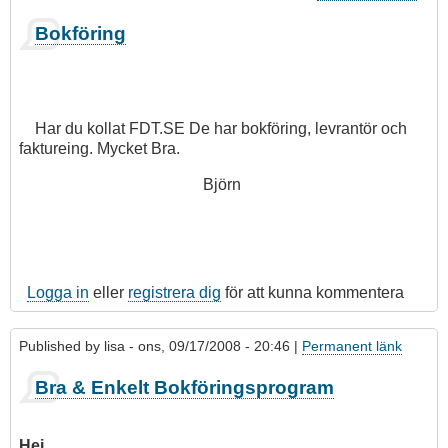
Bokföring
Har du kollat FDT.SE De har bokföring, levrantör och
faktureing. Mycket Bra.
Björn
Logga in
eller
registrera dig
för att kunna kommentera
Published by
lisa
- ons, 09/17/2008 - 20:46 |
Permanent länk
Som
Bra & Enkelt Bokföringsprogram
svar
på
bokföringsprogram
Hej