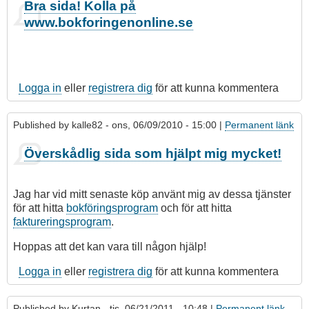
Som
Bra sida! Kolla på
svar
www.bokforingenonline.se
på
bokföringsprogram
av
jonas_k_a
Logga in
eller
registrera dig
för att kunna kommentera
Published by
kalle82
- ons, 06/09/2010 - 15:00 |
Permanent länk
Överskådlig sida som hjälpt mig mycket!
Jag har vid mitt senaste köp använt mig av dessa tjänster
för att hitta
bokföringsprogram
och för att hitta
faktureringsprogram
.
Hoppas att det kan vara till någon hjälp!
Logga in
eller
registrera dig
för att kunna kommentera
Published by
Kurtan
- tis, 06/21/2011 - 10:48 |
Permanent länk