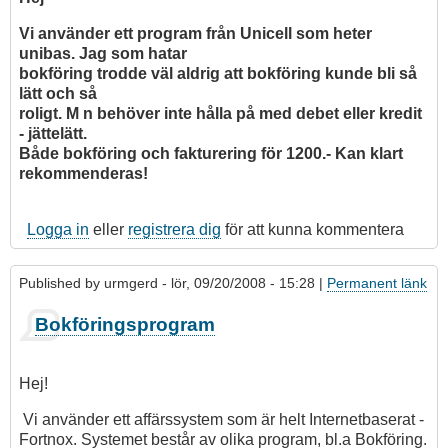
av
jonas_k_a
Vi använder ett program från Unicell som heter
unibas. Jag som hatar
bokföring trodde väl aldrig att bokföring kunde bli så
lätt och så
roligt. M n behöver inte hålla på med debet eller kredit
- jättelätt.
Både bokföring och fakturering för 1200.- Kan klart
rekommenderas!
Logga in
eller
registrera dig
för att kunna kommentera
Published by
urmgerd
- lör, 09/20/2008 - 15:28 |
Permanent länk
Bokföringsprogram
Hej!
Vi använder ett affärssystem som är helt Internetbaserat -
Fortnox. Systemet består av olika program, bl.a Bokföring.