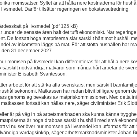
lika momssatser. Syftet är att hålla nere kostnaderna för hushå
 livsmedel. Därför tillsätter regeringen en bokstavsutredning.
ärdesskatt på livsmedel (pdf 125 kB)
 under de senaste åren haft det tufft ekonomiskt. När regeringen
nt. De fortsatt höga matpriserna slår särskilt hårt mot hushåll m
andel av inkomsten läggs på mat. För att stötta hushållen har 
 med den 31 december 2027.
 hur momsen på livsmedel kan differentieras för att hålla nere ko
v särskilt nödvändiga matvaror som många hårt arbetande svens
sminister Elisabeth Svantesson.
ter arbetet för att stärka alla svenskars, men särskilt barnfamilj
ushållsekonomi. Matkassen har redan blivit billigare genom den 
s genomslag bevakas av matpriskommissionen. Med detta initi
matkassen fortsatt kan hållas nere, säger civilminister Erik Slott
ller är på väg in på arbetsmarknaden ska kunna känna trygghet
 matpriserna är höga drabbas särskilt hushåll med små ekonomi
t att vi nu ser över hur momsen på livsmedel kan utformas för att 
dvändiga vardagsinköp, säger arbetsmarknadsminister Johan Br