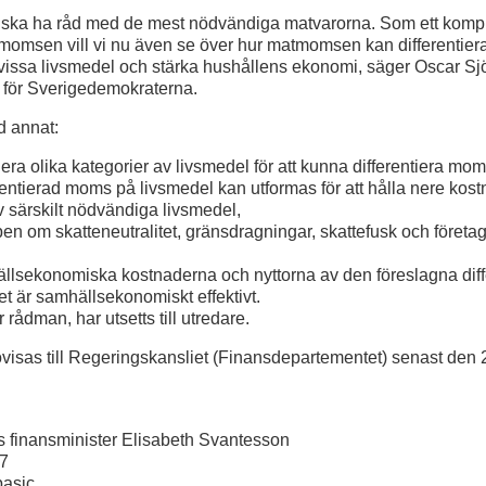
 ska ha råd med de mest nödvändiga matvarorna. Som ett kompl
matmomsen vill vi nu även se över hur matmomsen kan differentieras
a vissa livsmedel och stärka hushållens ekonomi, säger Oscar Sj
n för Sverigedemokraterna.
d annat:
era olika kategorier av livsmedel för att kunna differentiera mo
erentierad moms på livsmedel kan utformas för att hålla nere kost
 särskilt nödvändiga livsmedel,
cipen om skatteneutralitet, gränsdragningar, skattefusk och företa
llsekonomiska kostnaderna och nyttorna av den föreslagna diff
t är samhällsekonomiskt effektivt.
rådman, har utsetts till utredare.
visas till Regeringskansliet (Finansdepartementet) senast den
s finansminister Elisabeth Svantesson
17
ibasic