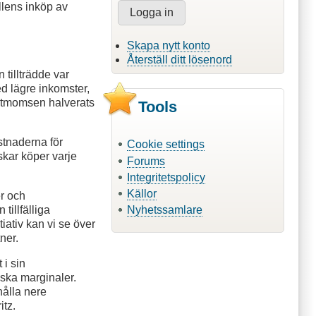
llens inköp av
Skapa nytt konto
Återställ ditt lösenord
 tillträdde var
ed lägre inkomster,
matmomsen halverats
Tools
stnaderna för
Cookie settings
kar köper varje
Forums
Integritetspolicy
Källor
er och
tillfälliga
Nyhetssamlare
ativ kan vi se över
ner.
 i sin
ska marginaler.
hålla nere
itz.