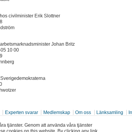
hos civilminister Erik Slottner
98
 Edström
 arbetsmarknadsminister Johan Britz
405 10 00
89
ennberg
r Sverigedemokraterna
0
chwotzer
Experten svarar
Medlemskap
Om oss
Länksamling
I
 våra tjänster. Genom att använda våra tjänster
e cookies on this website. By clicking any link