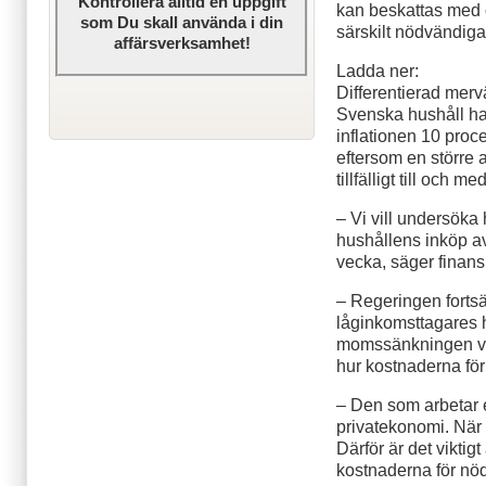
Kontrollera alltid en uppgift
kan beskattas med o
som Du skall använda i din
särskilt nödvändiga
affärsverksamhet!
Ladda ner:
Differentierad merv
Svenska hushåll har
inflationen 10 proce
eftersom en större 
tillfälligt till och
– Vi vill undersöka
hushållens inköp a
vecka, säger finan
– Regeringen fortsät
låginkomsttagares h
momssänkningen var
hur kostnaderna för 
– Den som arbetar e
privatekonomi. När
Därför är det viktig
kostnaderna för nö