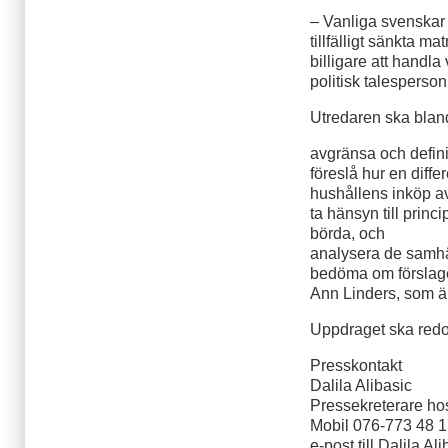
– Vanliga svenskar
tillfälligt sänkta 
billigare att handl
politisk talesperso
Utredaren ska blan
avgränsa och defini
föreslå hur en diff
hushållens inköp av
ta hänsyn till prin
börda, och
analysera de samhä
bedöma om förslage
Ann Linders, som är 
Uppdraget ska redo
Presskontakt
Dalila Alibasic
Pressekreterare ho
Mobil 076-773 48 
e-post till Dalila Al