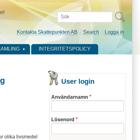
er!
Sök
Kontakta Skattepunkten AB
Search
Logga in
AMLING
INTEGRITETSPOLICY
ng
User login
Användarnamn
Lösenord
ur olika livsmedel