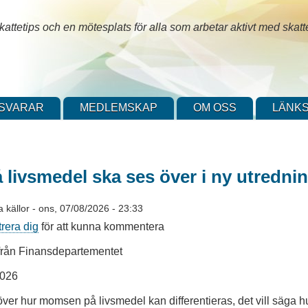
attetips och en mötesplats för alla som arbetar aktivt med skatt
SVARAR
MEDLEMSKAP
OM OSS
LÄNKS
livsmedel ska ses över i ny utredni
a källor
-
ons, 07/08/2026 - 23:33
trera dig
för att kunna kommentera
rån Finansdepartementet
2026
över hur momsen på livsmedel kan differentieras, det vill säga h