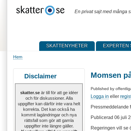
Hoppa
till
En privat sajt med många sk
huvudinnehåll
SKATTENYHETER
EXPERTEN 
Hem
Länkstig
Momsen på 
Disclaimer
Published by
offentlig
skatter.se
är till för att ge idéer
Logga in
eller
regis
och för diskussioner. Alla
uppgifter kan därför inte vara helt
Pressmeddelande f
korrekta. Det kan också ha
kommit lagändringar och nya
Publicerad 06 juli 
rättsfall som gör att gamla
uppgifter inte längre gäller.
Regeringen vill se 