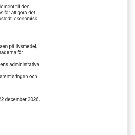
ement till den
 för att göra det
östedt, ekonomisk-
msen på livsmedel,
naderna för
gens administrativa
erentieringen och
 22 december 2026.