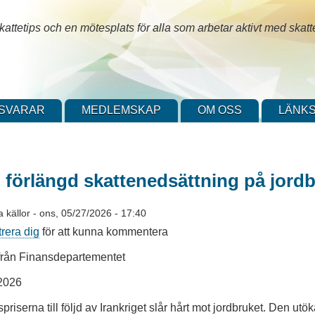
attetips och en mötesplats för alla som arbetar aktivt med skatt
SVARAR
MEDLEMSKAP
OM OSS
LÄNKS
 förlängd skattenedsättning på jord
a källor
-
ons, 05/27/2026 - 17:40
trera dig
för att kunna kommentera
rån Finansdepartementet
 2026
iserna till följd av Irankriget slår hårt mot jordbruket. Den utö