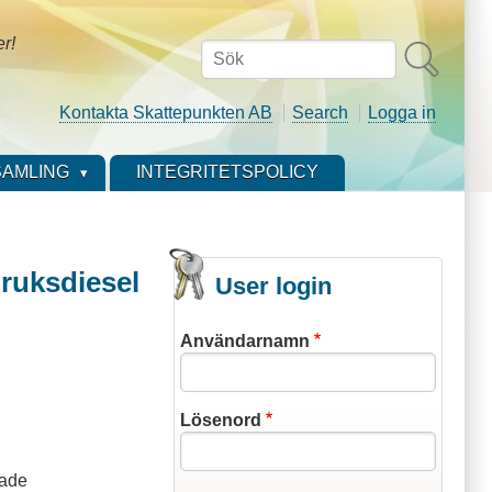
er!
Sök
Kontakta Skattepunkten AB
Search
Logga in
AMLING
INTEGRITETSPOLICY
bruksdiesel
User login
Användarnamn
Lösenord
kade