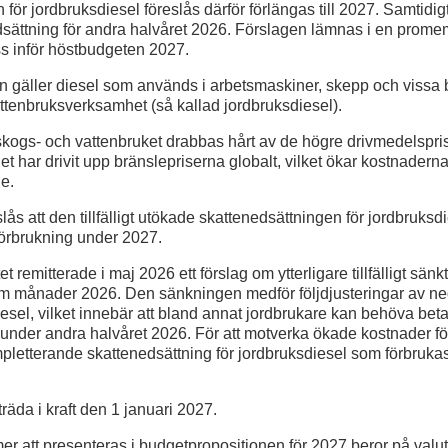
för jordbruksdiesel föreslås därför förlängas till 2027. Samtidig
sättning för andra halvåret 2026. Förslagen lämnas i en prome
ss inför höstbudgeten 2027.
n gäller diesel som används i arbetsmaskiner, skepp och vissa 
attenbruks­verksamhet (så kallad jordbruksdiesel).
skogs- och vattenbruket drabbas hårt av de högre drivmedelspri
riget har drivit upp bränslepriserna globalt, vilket ökar kostnadern
ge.
ås att den tillfälligt utökade skattenedsättningen för jordbruksdi
förbrukning under 2027.
remitterade i maj 2026 ett förslag om ytterligare tillfälligt sänk
em månader 2026. Den sänkningen medför följdjusteringar av ne
iesel, vilket innebär att bland annat jordbrukare kan behöva beta
 under andra halvåret 2026. För att mot­verka ökade kostnader f
letterande skattenedsättning för jordbruksdiesel som förbruka
räda i kraft den 1 januari 2027.
r att presenteras i budgetpropositionen för 2027 beror på valu