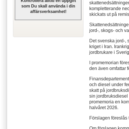
Kontrollera alltid en uppgift
skattenedsättningen 
som Du skall använda i din
kompletterande ned
affärsverksamhet!
skickats ut på remi
Skattenedsättninge
jord-, skogs- och v
Det svenska jord-, 
kriget i Iran. Irank
jordbrukare i Sveri
I promemorian föresl
den även omfattar 
Finansdepartementet 
och diesel under f
skatt på jordbruks­d
sin jordbruksdiesel
promemoria en komp
halvåret 2026.
Förslagen föreslås t
Om förslagen komme