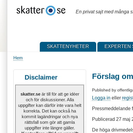
Hoppa
till
En privat sajt med många sk
huvudinnehåll
SKATTENYHETER
EXPERTEN 
Hem
Länkstig
Förslag om
Disclaimer
Published by
offentlig
skatter.se
är till för att ge idéer
Logga in
eller
regis
och för diskussioner. Alla
uppgifter kan därför inte vara helt
Pressmeddelande f
korrekta. Det kan också ha
kommit lagändringar och nya
Publicerad 27 maj
rättsfall som gör att gamla
uppgifter inte längre gäller.
De höga drivmedelspr