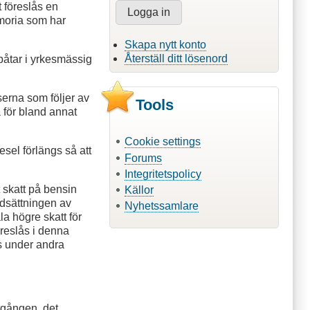
t föreslås en
moria som har
Skapa nytt konto
Återställ ditt lösenord
båtar i yrkesmässig
serna som följer av
Tools
a för bland annat
Cookie settings
esel förlängs så att
Forums
Integritetspolicy
t skatt på bensin
Källor
dsättningen av
Nyhetssamlare
la högre skatt för
öreslås i denna
s under andra
tgången, det