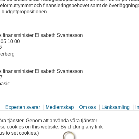
reformutrymmet och finansieringsbehovet samt de överläggningar
d budgetpropositionen.
s finansminister Elisabeth Svantesson
405 10 00
82
derberg
s finansminister Elisabeth Svantesson
17
ibasic
Experten svarar
Medlemskap
Om oss
Länksamling
I
 våra tjänster. Genom att använda våra tjänster
e cookies on this website. By clicking any link
us to set cookies.)