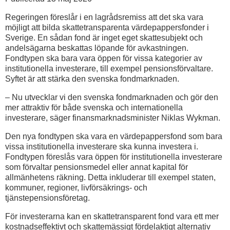
Regeringen föreslår i en lagrådsremiss att det ska vara
möjligt att bilda skattetransparenta värdepappersfonder i
Sverige. En sådan fond är inget eget skattesubjekt och
andelsägarna beskattas löpande för avkastningen.
Fondtypen ska bara vara öppen för vissa kategorier av
institutionella investerare, till exempel pensionsförvaltare.
Syftet är att stärka den svenska fondmarknaden.
– Nu utvecklar vi den svenska fondmarknaden och gör den
mer attraktiv för både svenska och internationella
investerare, säger finansmarknadsminister Niklas Wykman.
Den nya fondtypen ska vara en värdepappersfond som bara
vissa institutionella investerare ska kunna investera i.
Fondtypen föreslås vara öppen för institutionella investerare
som förvaltar pensionsmedel eller annat kapital för
allmänhetens räkning. Detta inkluderar till exempel staten,
kommuner, regioner, livförsäkrings- och
tjänstepensionsföretag.
För investerarna kan en skattetransparent fond vara ett mer
kostnadseffektivt och skattemässigt fördelaktigt alternativ