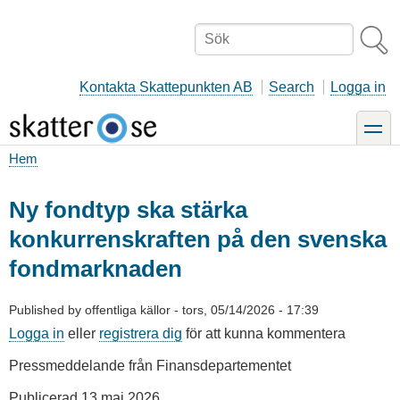
Hoppa
till
Sök
huvudinnehåll
Kontakta Skattepunkten AB
Search
Logga in
toggle
Hem
Länkstig
Ny fondtyp ska stärka
konkurrenskraften på den svenska
fondmarknaden
Published by
offentliga källor
-
tors, 05/14/2026 - 17:39
Logga in
eller
registrera dig
för att kunna kommentera
Pressmeddelande från Finansdepartementet
Publicerad 13 maj 2026