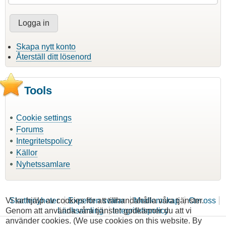
Skapa nytt konto
Återställ ditt lösenord
Tools
Cookie settings
Forums
Integritetspolicy
Källor
Nyhetssamlare
Vi tar hjälp av cookies för att tillhandahålla våra tjänster.
Skattenyheter
Experten svarar
Medlemskap
Om oss
Genom att använda våra tjänster godkänner du att vi
Länksamling
Integritetspolicy
använder cookies. (We use cookies on this website. By