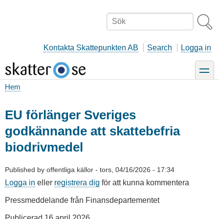
Hoppa
till
Sök
huvudinnehåll
Kontakta Skattepunkten AB
Search
Logga in
toggle
Hem
Länkstig
EU förlänger Sveriges
godkännande att skattebefria
biodrivmedel
Published by
offentliga källor
-
tors, 04/16/2026 - 17:34
Logga in
eller
registrera dig
för att kunna kommentera
Pressmeddelande från Finansdepartementet
Publicerad 16 april 2026