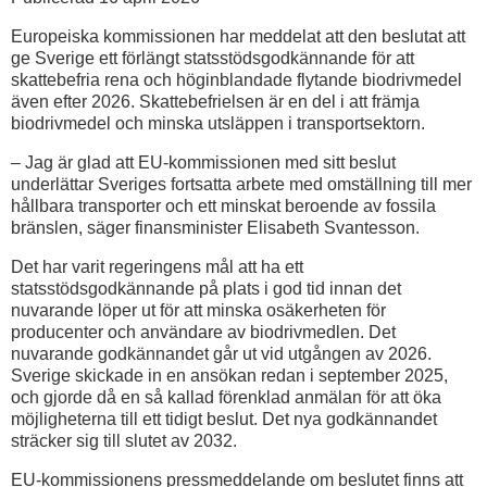
Europeiska kommissionen har meddelat att den beslutat att
ge Sverige ett förlängt statsstödsgodkännande för att
skattebefria rena och höginblandade flytande biodrivmedel
även efter 2026. Skattebefrielsen är en del i att främja
biodrivmedel och minska utsläppen i transportsektorn.
– Jag är glad att EU-kommissionen med sitt beslut
underlättar Sveriges fortsatta arbete med omställning till mer
hållbara transporter och ett minskat beroende av fossila
bränslen, säger finansminister Elisabeth Svantesson.
Det har varit regeringens mål att ha ett
statsstödsgodkännande på plats i god tid innan det
nuvarande löper ut för att minska osäkerheten för
producenter och användare av biodrivmedlen. Det
nuvarande godkännandet går ut vid utgången av 2026.
Sverige skickade in en ansökan redan i september 2025,
och gjorde då en så kallad förenklad anmälan för att öka
möjligheterna till ett tidigt beslut. Det nya godkännandet
sträcker sig till slutet av 2032.
EU-kommissionens pressmeddelande om beslutet finns att