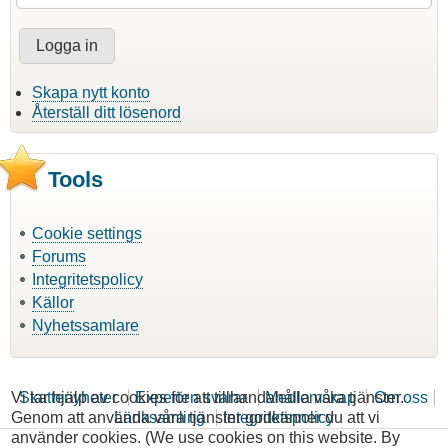
Skapa nytt konto
Återställ ditt lösenord
Tools
Cookie settings
Forums
Integritetspolicy
Källor
Nyhetssamlare
Vi tar hjälp av cookies för att tillhandahålla våra tjänster.
Skattenyheter
Experten svarar
Medlemskap
Om oss
Genom att använda våra tjänster godkänner du att vi
Länksamling
Integritetspolicy
använder cookies. (We use cookies on this website. By