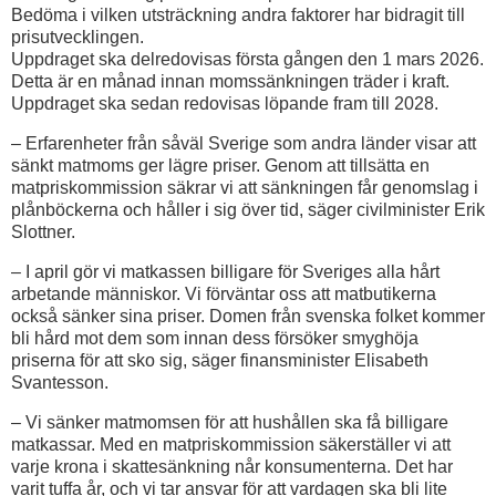
Bedöma i vilken utsträckning andra faktorer har bidragit till
prisutvecklingen.
Uppdraget ska delredovisas första gången den 1 mars 2026.
Detta är en månad innan momssänkningen träder i kraft.
Uppdraget ska sedan redovisas löpande fram till 2028.
– Erfarenheter från såväl Sverige som andra länder visar att
sänkt matmoms ger lägre priser. Genom att tillsätta en
matpriskommission säkrar vi att sänkningen får genomslag i
plånböckerna och håller i sig över tid, säger civilminister Erik
Slottner.
– I april gör vi matkassen billigare för Sveriges alla hårt
arbetande människor. Vi förväntar oss att matbutikerna
också sänker sina priser. Domen från svenska folket kommer
bli hård mot dem som innan dess försöker smyghöja
priserna för att sko sig, säger finansminister Elisabeth
Svantesson.
– Vi sänker matmomsen för att hushållen ska få billigare
matkassar. Med en matpriskommission säkerställer vi att
varje krona i skattesänkning når konsumenterna. Det har
varit tuffa år, och vi tar ansvar för att vardagen ska bli lite