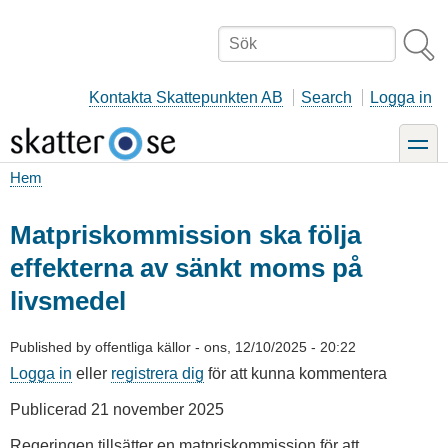
Hoppa
till
Sök
huvudinnehåll
Kontakta Skattepunkten AB
Search
Logga in
toggle
Hem
Länkstig
Matpriskommission ska följa
effekterna av sänkt moms på
livsmedel
Published by
offentliga källor
-
ons, 12/10/2025 - 20:22
Logga in
eller
registrera dig
för att kunna kommentera
Publicerad 21 november 2025
Regeringen tillsätter en matpriskommission för att