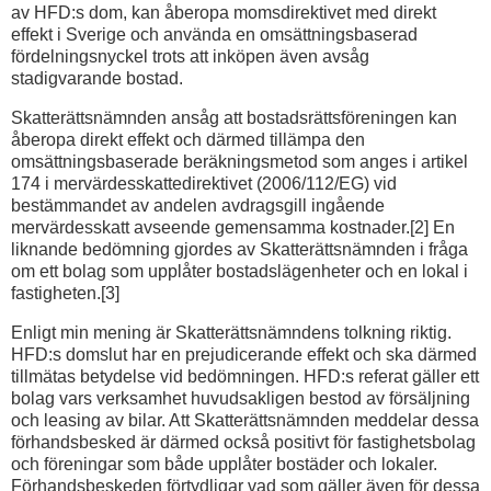
av HFD:s dom, kan åberopa momsdirektivet med direkt
effekt i Sverige och använda en omsättningsbaserad
fördelningsnyckel trots att inköpen även avsåg
stadigvarande bostad.
Skatterättsnämnden ansåg att bostadsrättsföreningen kan
åberopa direkt effekt och därmed tillämpa den
omsättningsbaserade beräkningsmetod som anges i artikel
174 i mervärdesskattedirektivet (2006/112/EG) vid
bestämmandet av andelen avdragsgill ingående
mervärdesskatt avseende gemensamma kostnader.[2] En
liknande bedömning gjordes av Skatterättsnämnden i fråga
om ett bolag som upplåter bostadslägenheter och en lokal i
fastigheten.[3]
Enligt min mening är Skatterättsnämndens tolkning riktig.
HFD:s domslut har en prejudicerande effekt och ska därmed
tillmätas betydelse vid bedömningen. HFD:s referat gäller ett
bolag vars verksamhet huvudsakligen bestod av försäljning
och leasing av bilar. Att Skatterättsnämnden meddelar dessa
förhandsbesked är därmed också positivt för fastighetsbolag
och föreningar som både upplåter bostäder och lokaler.
Förhandsbeskeden förtydligar vad som gäller även för dessa