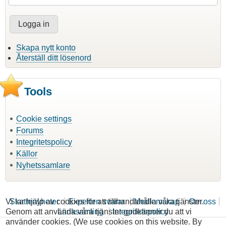
Skapa nytt konto
Återställ ditt lösenord
Tools
Cookie settings
Forums
Integritetspolicy
Källor
Nyhetssamlare
Vi tar hjälp av cookies för att tillhandahålla våra tjänster.
Skattenyheter
Experten svarar
Medlemskap
Om oss
Genom att använda våra tjänster godkänner du att vi
Länksamling
Integritetspolicy
använder cookies. (We use cookies on this website. By