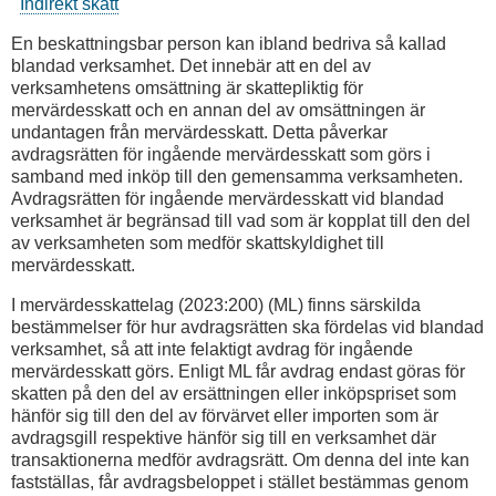
Indirekt skatt
En beskattningsbar person kan ibland bedriva så kallad
blandad verksamhet. Det innebär att en del av
verksamhetens omsättning är skattepliktig för
mervärdesskatt och en annan del av omsättningen är
undantagen från mervärdesskatt. Detta påverkar
avdragsrätten för ingående mervärdesskatt som görs i
samband med inköp till den gemensamma verksamheten.
Avdragsrätten för ingående mervärdesskatt vid blandad
verksamhet är begränsad till vad som är kopplat till den del
av verksamheten som medför skattskyldighet till
mervärdesskatt.
I mervärdesskattelag (2023:200) (ML) finns särskilda
bestämmelser för hur avdragsrätten ska fördelas vid blandad
verksamhet, så att inte felaktigt avdrag för ingående
mervärdesskatt görs. Enligt ML får avdrag endast göras för
skatten på den del av ersättningen eller inköpspriset som
hänför sig till den del av förvärvet eller importen som är
avdragsgill respektive hänför sig till en verksamhet där
transaktionerna medför avdragsrätt. Om denna del inte kan
fastställas, får avdragsbeloppet i stället bestämmas genom