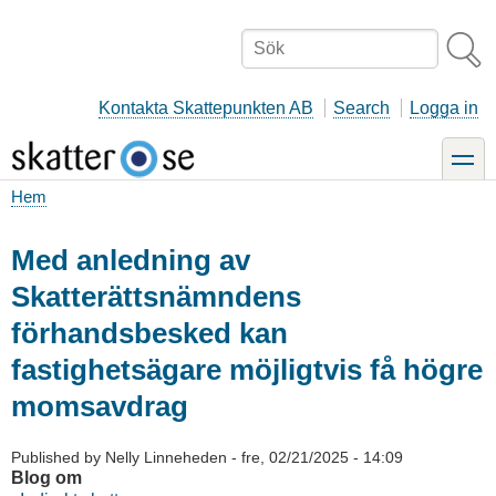
Hoppa
till
Sök
huvudinnehåll
Kontakta Skattepunkten AB
Search
Logga in
toggle
Hem
Länkstig
Med anledning av
Skatterättsnämndens
förhandsbesked kan
fastighetsägare möjligtvis få högre
momsavdrag
Published by
Nelly Linneheden
-
fre, 02/21/2025 - 14:09
Blog om