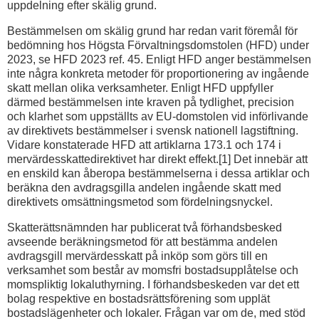
uppdelning efter skälig grund.
Bestämmelsen om skälig grund har redan varit föremål för
bedömning hos Högsta Förvaltningsdomstolen (HFD) under
2023, se HFD 2023 ref. 45. Enligt HFD anger bestämmelsen
inte några konkreta metoder för proportionering av ingående
skatt mellan olika verksamheter. Enligt HFD uppfyller
därmed bestämmelsen inte kraven på tydlighet, precision
och klarhet som uppställts av EU-domstolen vid införlivande
av direktivets bestämmelser i svensk nationell lagstiftning.
Vidare konstaterade HFD att artiklarna 173.1 och 174 i
mervärdesskattedirektivet har direkt effekt.[1] Det innebär att
en enskild kan åberopa bestämmelserna i dessa artiklar och
beräkna den avdragsgilla andelen ingående skatt med
direktivets omsättningsmetod som fördelningsnyckel.
Skatterättsnämnden har publicerat två förhandsbesked
avseende beräkningsmetod för att bestämma andelen
avdragsgill mervärdesskatt på inköp som görs till en
verksamhet som består av momsfri bostadsupplåtelse och
momspliktig lokaluthyrning. I förhandsbeskeden var det ett
bolag respektive en bostadsrättsförening som upplät
bostadslägenheter och lokaler. Frågan var om de, med stöd