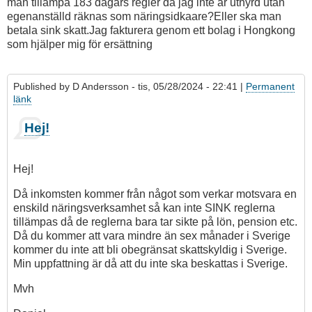
man tillämpa 183 dagars regler då jag inte är uthyrd utan
egenanställd räknas som näringsidkaare?Eller ska man
betala sink skatt.Jag fakturera genom ett bolag i Hongkong
som hjälper mig för ersättning
Published by
D Andersson
- tis, 05/28/2024 - 22:41 |
Permanent
länk
Hej!
Hej!
Då inkomsten kommer från något som verkar motsvara en
enskild näringsverksamhet så kan inte SINK reglerna
tillämpas då de reglerna bara tar sikte på lön, pension etc.
Då du kommer att vara mindre än sex månader i Sverige
kommer du inte att bli obegränsat skattskyldig i Sverige.
Min uppfattning är då att du inte ska beskattas i Sverige.
Mvh