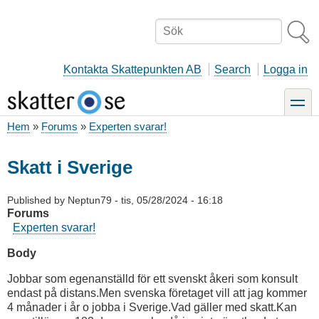
Hoppa
till
Sök
huvudinnehåll
Kontakta Skattepunkten AB
Search
Logga in
toggle
Hem
Forums
Experten svarar!
Länkstig
Skatt i Sverige
Published by
Neptun79
-
tis, 05/28/2024 - 16:18
Forums
Experten svarar!
Body
Jobbar som egenanställd för ett svenskt åkeri som konsult
endast på distans.Men svenska företaget vill att jag kommer
4 månader i år o jobba i Sverige.Vad gäller med skatt.Kan