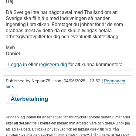
Hej!
Då Sverige inte har något avtal med Thailand om att
Sverige ska få hjälp med indrivningen så händer
ingenting i praktiken. Företaget du jobbar för är de som
drabbas mest av detta då de skulle tvingas betala
arbetsgivaravgifter för dig och eventuellt skattetillägg.
Mvh
Daniel
Logga in
eller
registrera dig
för att kunna kommentera
Published by
Neptun79
- sön, 04/06/2025 - 13:52 |
Permanent
länk
Återbetalning
Kunden jag jobbat för anser att jag fått för mycket i arvode sedan 6 månader
efter att det.blivit fel i kontraktet mellan min arbetsgivare och dem.Nu fick jag
att jag ska betala tillbaka privat ?Jag fick en faktura direkt till mig ifrån
kunden.Ska inte den skickas till min arbetsgivare?Så får vi reda ut det sen?