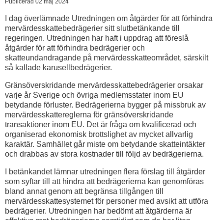
Publicerad 02 maj 2024
I dag överlämnade Utredningen om åtgärder för att förhindra
mervärdesskattebedrägerier sitt slutbetänkande till
regeringen. Utredningen har haft i uppdrag att föreslå
åtgärder för att förhindra bedrägerier och
skatteundandragande på mervärdesskatteområdet, särskilt
så kallade karusellbedrägerier.
Gränsöverskridande mervärdesskattebedrägerier orsakar
varje år Sverige och övriga medlemsstater inom EU
betydande förluster. Bedrägerierna bygger på missbruk av
mervärdesskattereglerna för gränsöverskridande
transaktioner inom EU. Det är fråga om kvalificerad och
organiserad ekonomisk brottslighet av mycket allvarlig
karaktär. Samhället går miste om betydande skatteintäkter
och drabbas av stora kostnader till följd av bedrägerierna.
I betänkandet lämnar utredningen flera förslag till åtgärder
som syftar till att hindra att bedrägerierna kan genomföras
bland annat genom att begränsa tillgången till
mervärdesskattesystemet för personer med avsikt att utföra
bedrägerier. Utredningen har bedömt att åtgärderna är