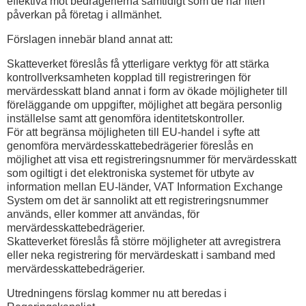
effektiva mot bedrägerierna samtidigt som de har liten
påverkan på företag i allmänhet.
Förslagen innebär bland annat att:
Skatteverket föreslås få ytterligare verktyg för att stärka
kontrollverksamheten kopplad till registreringen för
mervärdesskatt bland annat i form av ökade möjligheter till
föreläggande om uppgifter, möjlighet att begära personlig
inställelse samt att genomföra identitetskontroller.
För att begränsa möjligheten till EU-handel i syfte att
genomföra mervärdesskattebedrägerier föreslås en
möjlighet att visa ett registreringsnummer för mervärdesskatt
som ogiltigt i det elektroniska systemet för utbyte av
information mellan EU-länder, VAT Information Exchange
System om det är sannolikt att ett registreringsnummer
används, eller kommer att användas, för
mervärdesskattebedrägerier.
Skatteverket föreslås få större möjligheter att avregistrera
eller neka registrering för mervärdeskatt i samband med
mervärdesskattebedrägerier.
Utredningens förslag kommer nu att beredas i