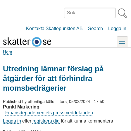
Hoppa
till
Sök
huvudinnehåll
Kontakta Skattepunkten AB
Search
Logga in
toggle
Hem
Länkstig
Utredning lämnar förslag på
åtgärder för att förhindra
momsbedrägerier
Published by
offentliga källor
-
tors, 05/02/2024 - 17:50
Punkt Markering
Finansdepartementets pressmeddelanden
Logga in
eller
registrera dig
för att kunna kommentera