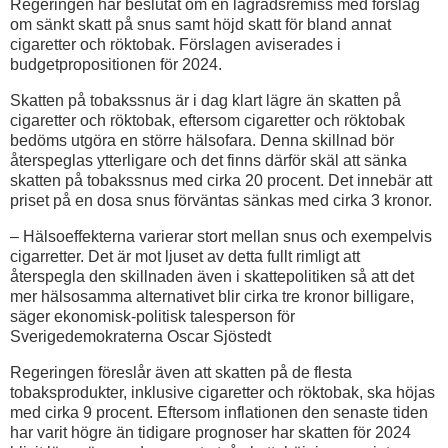
Regeringen har beslutat om en lagrådsremiss med förslag
om sänkt skatt på snus samt höjd skatt för bland annat
cigaretter och röktobak. Förslagen aviserades i
budgetpropositionen för 2024.
Skatten på tobakssnus är i dag klart lägre än skatten på
cigaretter och röktobak, eftersom cigaretter och röktobak
bedöms utgöra en större hälsofara. Denna skillnad bör
återspeglas ytterligare och det finns därför skäl att sänka
skatten på tobakssnus med cirka 20 procent. Det innebär att
priset på en dosa snus förväntas sänkas med cirka 3 kronor.
– Hälsoeffekterna varierar stort mellan snus och exempelvis
cigarretter. Det är mot ljuset av detta fullt rimligt att
återspegla den skillnaden även i skattepolitiken så att det
mer hälsosamma alternativet blir cirka tre kronor billigare,
säger ekonomisk-politisk talesperson för
Sverigedemokraterna Oscar Sjöstedt
Regeringen föreslår även att skatten på de flesta
tobaksprodukter, inklusive cigaretter och röktobak, ska höjas
med cirka 9 procent. Eftersom inflationen den senaste tiden
har varit högre än tidigare prognoser har skatten för 2024