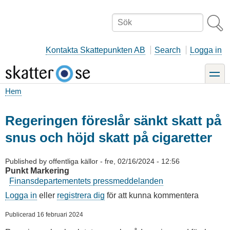
Hoppa
till
Sök
huvudinnehåll
Kontakta Skattepunkten AB
Search
Logga in
toggle
Hem
Länkstig
Regeringen föreslår sänkt skatt på
snus och höjd skatt på cigaretter
Published by
offentliga källor
-
fre, 02/16/2024 - 12:56
Punkt Markering
Finansdepartementets pressmeddelanden
Logga in
eller
registrera dig
för att kunna kommentera
Publicerad 16 februari 2024