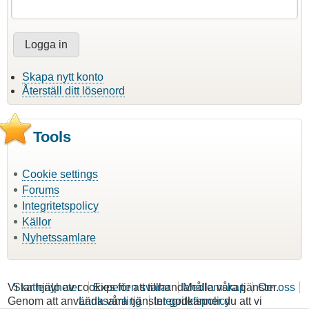
Skapa nytt konto
Återställ ditt lösenord
Tools
Cookie settings
Forums
Integritetspolicy
Källor
Nyhetssamlare
Vi tar hjälp av cookies för att tillhandahålla våra tjänster.
Skattenyheter
Experten svarar
Medlemskap
Om oss
Genom att använda våra tjänster godkänner du att vi
Länksamling
Integritetspolicy