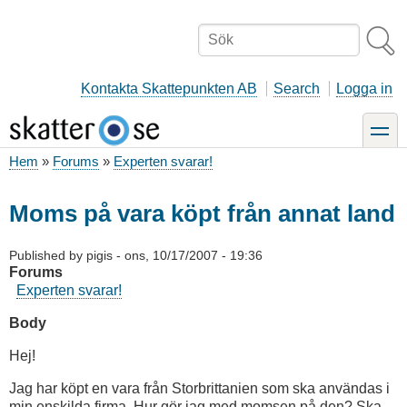
Hoppa
till
Sök
huvudinnehåll
Kontakta Skattepunkten AB
Search
Logga in
toggle
Hem
Forums
Experten svarar!
Länkstig
Moms på vara köpt från annat land
Published by
pigis
-
ons, 10/17/2007 - 19:36
Forums
Experten svarar!
Body
Hej!
Jag har köpt en vara från Storbrittanien som ska användas i
min enskilda firma. Hur gör jag med momsen på den? Ska