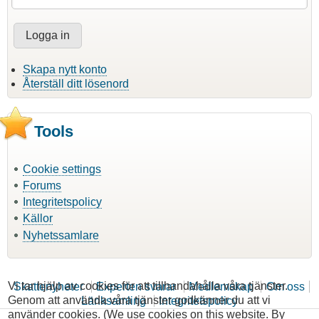
Skapa nytt konto
Återställ ditt lösenord
Tools
Cookie settings
Forums
Integritetspolicy
Källor
Nyhetssamlare
Vi tar hjälp av cookies för att tillhandahålla våra tjänster.
Skattenyheter
Experten svarar
Medlemskap
Om oss
Genom att använda våra tjänster godkänner du att vi
Länksamling
Integritetspolicy
använder cookies. (We use cookies on this website. By