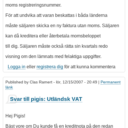
moms registreringsnummer.
För att undvika att varan beskattas i båda länderna
måste säljaren skicka en ny faktura utan moms. Säljaren
kan då kreditera eller återbetala momsbeloppet
till dig. Säljaren måste också rätta sin kvartals redo
visning om den lämnats med felaktiga uppgifter.
Logga in
eller
registrera dig
för att kunna kommentera
Published by
Clas Ramert
- lör, 12/15/2007 - 20:49 |
Permanent
länk
Som
Svar till pigis: Utländsk VAT
svar
på
Det
Hej Pigis!
var
ett
Bäst vore om Du kunde få en kreditnota på den redan