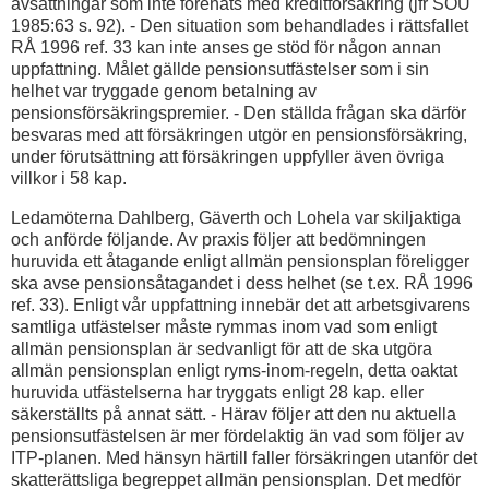
avsättningar som inte förenats med kreditförsäkring (jfr SOU
1985:63 s. 92). - Den situation som behandlades i rättsfallet
RÅ 1996 ref. 33 kan inte anses ge stöd för någon annan
uppfattning. Målet gällde pensionsutfästelser som i sin
helhet var tryggade genom betalning av
pensionsförsäkringspremier. - Den ställda frågan ska därför
besvaras med att försäkringen utgör en pensionsförsäkring,
under förutsättning att försäkringen uppfyller även övriga
villkor i 58 kap.
Ledamöterna Dahlberg, Gäverth och Lohela var skiljaktiga
och anförde följande. Av praxis följer att bedömningen
huruvida ett åtagande enligt allmän pensionsplan föreligger
ska avse pensionsåtagandet i dess helhet (se t.ex. RÅ 1996
ref. 33). Enligt vår uppfattning innebär det att arbetsgivarens
samtliga utfästelser måste rymmas inom vad som enligt
allmän pensionsplan är sedvanligt för att de ska utgöra
allmän pensionsplan enligt ryms-inom-regeln, detta oaktat
huruvida utfästelserna har tryggats enligt 28 kap. eller
säkerställts på annat sätt. - Härav följer att den nu aktuella
pensionsutfästelsen är mer fördelaktig än vad som följer av
ITP-planen. Med hänsyn härtill faller försäkringen utanför det
skatterättsliga begreppet allmän pensionsplan. Det medför