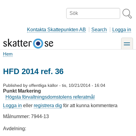
Hoppa
till
Sök
huvudinnehåll
Kontakta Skattepunkten AB
Search
Logga in
toggle
Hem
Länkstig
HFD 2014 ref. 36
Published by
offentliga källor
-
tis, 10/21/2014 - 16:04
Punkt Markering
Högsta förvaltningsdomstolens referatmål
Logga in
eller
registrera dig
för att kunna kommentera
Målnummer: 7944-13
Avdelning: