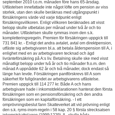
september 2010 t.o.m. månaden före hans 65-årsdag.
Utfästelsen innefattade inte något löfte om pension av viss
storlek, utan den skulle beräknas med utgångspunkt i
försäkringens värde vid varje tidpunkt enligt
försäkringsvillkoren. Enligt villkoren beräknades att visst
belopp skulle utbetalas per månad under två år och tio
månader. Utfästelsen skulle rymmas inom den s.k.
kompletteringsregeln. Premien för försäkringen uppgick till
731 841 kr. - Enligt det andra avtalet, avtal om direktpension,
utfäste sig arbetsgivaren bl.a. att betala ålderspension till A, i
enlighet med en av arbetsgivaren tecknad och ägd
livränteförsäkring på A:s liv. Betalning skulle ske med visst
månatligt belopp under två år och tio månader fr.o.m. den
månad A uppnådde 62 år och två månader, dock endast så
länge han levde. Försäkringen pantförskrevs till A som
säkerhet för fullgörandet av arbetsgivarens utfästelse.
Premien uppgick till 114 277 kr. Både A och hans
arbetsgivare hade i inkomstdeklarationen hanterat den första
försäkringen som en pensionsförsäkring och den andra
försäkringen som en kapitalförsäkring. - I ett
omprövningsbeslut fann Skatteverket att vid prövning enligt
den s.k. ryms-inom-regeln i 58 kap. 20 § första strecksatsen
inkomstskattelagen (1999:1229), IL, skulle båda