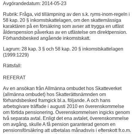
Avgörandedatum: 2014-05-23
Rubrik: Fråga, vid tillämpning av den s.k. ryms-inom-regeln i
58 kap. 20 § inkomstskattelagen, om den skattemässiga
karaktären på en försäkring som avser att trygga en utfäst
ålderspension påverkas av en utfästelse om direktpension.
Förhandsbesked angående inkomstskatt.
Lagrum: 28 kap. 3 § och 58 kap. 20 § inkomstskattelagen
(1999:1229)
Rättsfall:
REFERAT
Av en ansökan från Allmänna ombudet hos Skatteverket
(allmänna ombudet) hos Skatterättsnämnden om
förhandsbesked framgick bl.a. följande. A och hans
arbetsgivare träffade i augusti 2010 en överenskommelse
om förtida pensionering. Överenskommelsen ingicks genom
två separata avtal. Enligt det ena avtalet, överenskommelse
om avgång, skulle A få pension garanterad genom en
pensionsförsäkring att utbetalas månadsvis i efterskott fr.o.m.