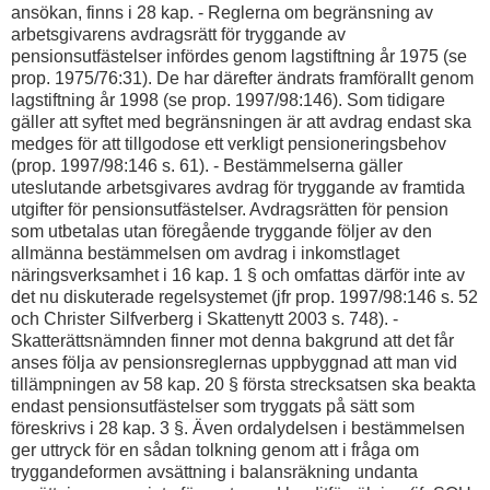
ansökan, finns i 28 kap. - Reglerna om begränsning av
arbetsgivarens avdragsrätt för tryggande av
pensionsutfästelser infördes genom lagstiftning år 1975 (se
prop. 1975/76:31). De har därefter ändrats framförallt genom
lagstiftning år 1998 (se prop. 1997/98:146). Som tidigare
gäller att syftet med begränsningen är att avdrag endast ska
medges för att tillgodose ett verkligt pensioneringsbehov
(prop. 1997/98:146 s. 61). - Bestämmelserna gäller
uteslutande arbetsgivares avdrag för tryggande av framtida
utgifter för pensionsutfästelser. Avdragsrätten för pension
som utbetalas utan föregående tryggande följer av den
allmänna bestämmelsen om avdrag i inkomstlaget
näringsverksamhet i 16 kap. 1 § och omfattas därför inte av
det nu diskuterade regelsystemet (jfr prop. 1997/98:146 s. 52
och Christer Silfverberg i Skattenytt 2003 s. 748). -
Skatterättsnämnden finner mot denna bakgrund att det får
anses följa av pensionsreglernas uppbyggnad att man vid
tillämpningen av 58 kap. 20 § första strecksatsen ska beakta
endast pensionsutfästelser som tryggats på sätt som
föreskrivs i 28 kap. 3 §. Även ordalydelsen i bestämmelsen
ger uttryck för en sådan tolkning genom att i fråga om
tryggandeformen avsättning i balansräkning undanta