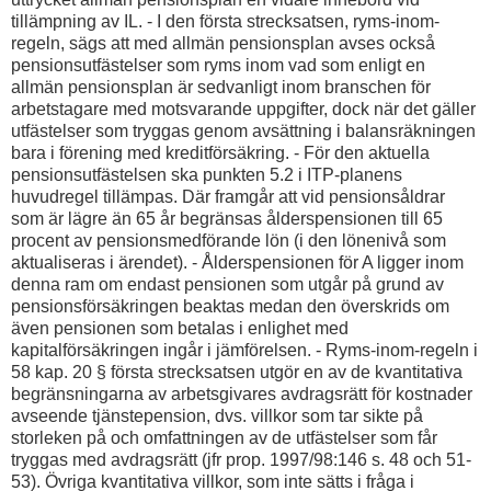
tillämpning av IL. - I den första strecksatsen, ryms-inom-
regeln, sägs att med allmän pensionsplan avses också
pensionsutfästelser som ryms inom vad som enligt en
allmän pensionsplan är sedvanligt inom branschen för
arbetstagare med motsvarande uppgifter, dock när det gäller
utfästelser som tryggas genom avsättning i balansräkningen
bara i förening med kreditförsäkring. - För den aktuella
pensionsutfästelsen ska punkten 5.2 i ITP-planens
huvudregel tillämpas. Där framgår att vid pensionsåldrar
som är lägre än 65 år begränsas ålderspensionen till 65
procent av pensionsmedförande lön (i den lönenivå som
aktualiseras i ärendet). - Ålderspensionen för A ligger inom
denna ram om endast pensionen som utgår på grund av
pensionsförsäkringen beaktas medan den överskrids om
även pensionen som betalas i enlighet med
kapitalförsäkringen ingår i jämförelsen. - Ryms-inom-regeln i
58 kap. 20 § första strecksatsen utgör en av de kvantitativa
begränsningarna av arbetsgivares avdragsrätt för kostnader
avseende tjänstepension, dvs. villkor som tar sikte på
storleken på och omfattningen av de utfästelser som får
tryggas med avdragsrätt (jfr prop. 1997/98:146 s. 48 och 51-
53). Övriga kvantitativa villkor, som inte sätts i fråga i