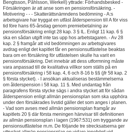
Bengtsson, Påhlsson, Werkell) yttrade: Förhandsbesked -
Försäkringen är att anse som en pensionsförsäkring. -
Motivering - - - Skatterättsnämndens bedömning - A:s
arbetsgivare har tryggat en utfäst ålderspension till A för viss
tid före hans 65-årsdag genom premiebetalning av
pensionsförsäkring enligt 28 kap. 3 § IL. Enligt 11 kap. 6 §
ska en sådan utgift inte tas upp hos arbetstagaren. - Av 28
kap. 2 § framgår att vid bedömningen av arbetsgivares
avdrag enligt det kapitlet får en pensionsutfästelse beaktas
bara om en försäkring för utfästelsen skulle ha varit en
pensionsförsäkring. Det innebär att dess utformning måste
vara anpassad till de kvalitativa villkor som ställs på en
pensionsförsäkring i 58 kap. 4, 6 och 8-16 b §§ (jfr 58 kap. 2
§ första stycket). - I ansökan aktualiseras bestämmelserna
om ålderspension i 58 kap. 11 §. Med undantag från
paragrafens första stycke sägs i andra stycket att för sådan
ålderspension enligt allmän pensionsplan som ska upphöra
under den försäkrades livstid gäller det som anges i planen.
- Vad som avses med allmän pensionsplan framgår av
kapitlets 20 § där första meningen hänvisar till definitionen
av allmän pensionsplan i lagen (1967:531) om tryggande av
pensionsutfästelse m.m. De följande tre strecksatserna ger
uttrycket allmän pensionsplan en vidare innebörd vid