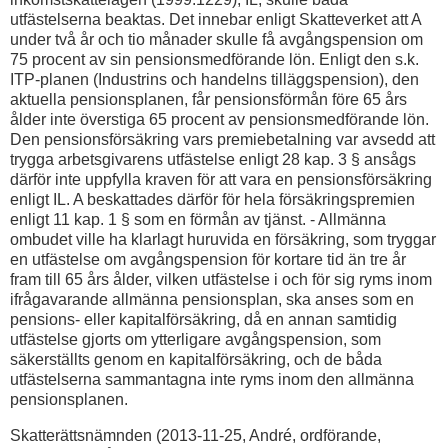
utfästelserna beaktas. Det innebar enligt Skatteverket att A
under två år och tio månader skulle få avgångspension om
75 procent av sin pensionsmedförande lön. Enligt den s.k.
ITP-planen (Industrins och handelns tilläggspension), den
aktuella pensionsplanen, får pensionsförmån före 65 års
ålder inte överstiga 65 procent av pensionsmedförande lön.
Den pensionsförsäkring vars premiebetalning var avsedd att
trygga arbetsgivarens utfästelse enligt 28 kap. 3 § ansågs
därför inte uppfylla kraven för att vara en pensionsförsäkring
enligt IL. A beskattades därför för hela försäkringspremien
enligt 11 kap. 1 § som en förmån av tjänst. - Allmänna
ombudet ville ha klarlagt huruvida en försäkring, som tryggar
en utfästelse om avgångspension för kortare tid än tre år
fram till 65 års ålder, vilken utfästelse i och för sig ryms inom
ifrågavarande allmänna pensionsplan, ska anses som en
pensions- eller kapitalförsäkring, då en annan samtidig
utfästelse gjorts om ytterligare avgångspension, som
säkerställts genom en kapitalförsäkring, och de båda
utfästelserna sammantagna inte ryms inom den allmänna
pensionsplanen.
Skatterättsnämnden (2013-11-25, André, ordförande,