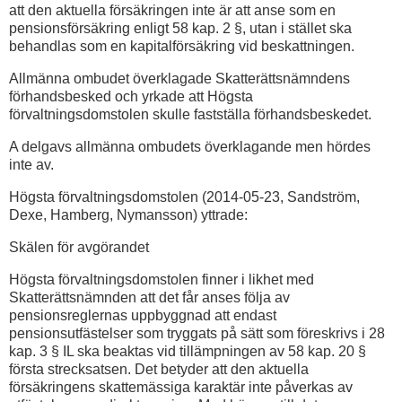
att den aktuella försäkringen inte är att anse som en
pensionsförsäkring enligt 58 kap. 2 §, utan i stället ska
behandlas som en kapitalförsäkring vid beskattningen.
Allmänna ombudet överklagade Skatterättsnämndens
förhandsbesked och yrkade att Högsta
förvaltningsdomstolen skulle fastställa förhandsbeskedet.
A delgavs allmänna ombudets överklagande men hördes
inte av.
Högsta förvaltningsdomstolen (2014-05-23, Sandström,
Dexe, Hamberg, Nymansson) yttrade:
Skälen för avgörandet
Högsta förvaltningsdomstolen finner i likhet med
Skatterättsnämnden att det får anses följa av
pensionsreglernas uppbyggnad att endast
pensionsutfästelser som tryggats på sätt som föreskrivs i 28
kap. 3 § IL ska beaktas vid tillämpningen av 58 kap. 20 §
första strecksatsen. Det betyder att den aktuella
försäkringens skattemässiga karaktär inte påverkas av