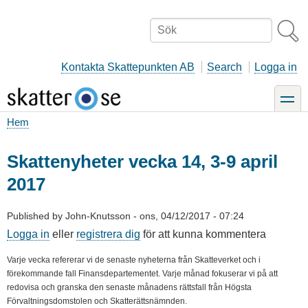
Hoppa
till
Sök
huvudinnehåll
Kontakta Skattepunkten AB
Search
Logga in
toggle
Hem
Länkstig
Skattenyheter vecka 14, 3-9 april
2017
Published by
John-Knutsson
-
ons, 04/12/2017 - 07:24
Logga in
eller
registrera dig
för att kunna kommentera
Varje vecka refererar vi de senaste nyheterna från Skatteverket och i
förekommande fall Finansdepartementet. Varje månad fokuserar vi på att
redovisa och granska den senaste månadens rättsfall från Högsta
Förvaltningsdomstolen och Skatterättsnämnden.