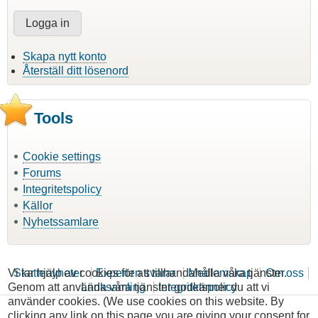
Skapa nytt konto
Återställ ditt lösenord
Tools
Cookie settings
Forums
Integritetspolicy
Källor
Nyhetssamlare
Vi tar hjälp av cookies för att tillhandahålla våra tjänster.
Skattenyheter
Experten svarar
Medlemskap
Om oss
Genom att använda våra tjänster godkänner du att vi
Länksamling
Integritetspolicy
använder cookies. (We use cookies on this website. By
clicking any link on this page you are giving your consent for