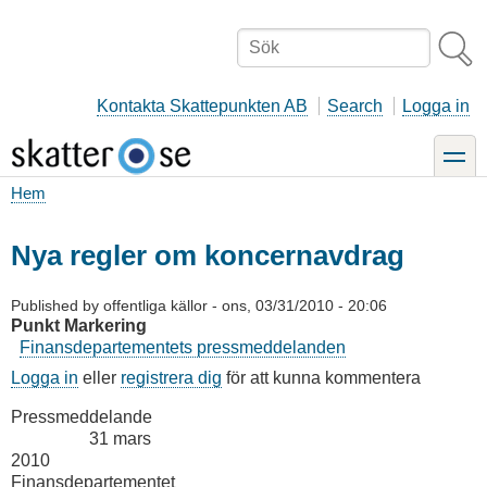
Hoppa
till
Sök
huvudinnehåll
Kontakta Skattepunkten AB
Search
Logga in
toggle
Hem
Länkstig
Nya regler om koncernavdrag
Published by
offentliga källor
-
ons, 03/31/2010 - 20:06
Punkt Markering
Finansdepartementets pressmeddelanden
Logga in
eller
registrera dig
för att kunna kommentera
Pressmeddelande
31 mars
2010
Finansdepartementet