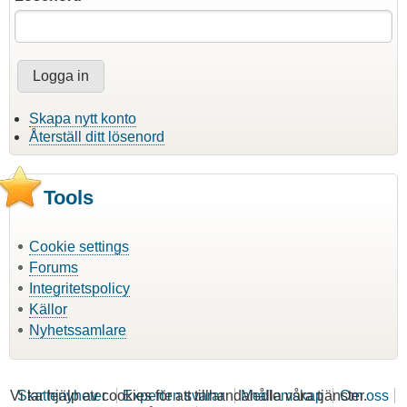
Skapa nytt konto
Återställ ditt lösenord
Tools
Cookie settings
Forums
Integritetspolicy
Källor
Nyhetssamlare
Vi tar hjälp av cookies för att tillhandahålla våra tjänster.
Skattenyheter
Experten svarar
Medlemskap
Om oss