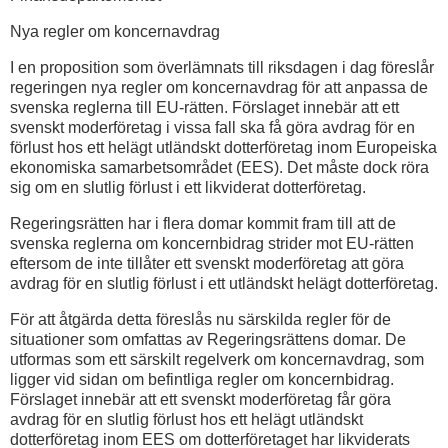
Nya regler om koncernavdrag
I en proposition som överlämnats till riksdagen i dag föreslår
regeringen nya regler om koncernavdrag för att anpassa de
svenska reglerna till EU-rätten. Förslaget innebär att ett
svenskt moderföretag i vissa fall ska få göra avdrag för en
förlust hos ett helägt utländskt dotterföretag inom Europeiska
ekonomiska samarbetsområdet (EES). Det måste dock röra
sig om en slutlig förlust i ett likviderat dotterföretag.
Regeringsrätten har i flera domar kommit fram till att de
svenska reglerna om koncernbidrag strider mot EU-rätten
eftersom de inte tillåter ett svenskt moderföretag att göra
avdrag för en slutlig förlust i ett utländskt helägt dotterföretag.
För att åtgärda detta föreslås nu särskilda regler för de
situationer som omfattas av Regeringsrättens domar. De
utformas som ett särskilt regelverk om koncernavdrag, som
ligger vid sidan om befintliga regler om koncernbidrag.
Förslaget innebär att ett svenskt moderföretag får göra
avdrag för en slutlig förlust hos ett helägt utländskt
dotterföretag inom EES om dotterföretaget har likviderats