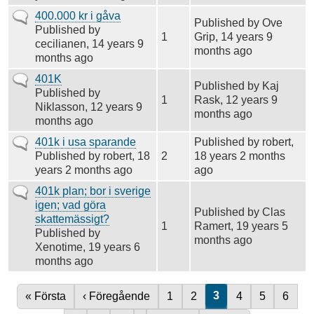
Vanligt
400.000 kr i gåva
Published by
Ove
ämne
Published by
1
Grip
, 14 years 9
cecilianen
, 14 years 9
months ago
months ago
Vanligt
401K
Published by
Kaj
ämne
Published by
1
Rask
, 12 years 9
Niklasson
, 12 years 9
months ago
months ago
Vanligt
401k i usa sparande
Published by
robert
,
ämne
Published by
robert
, 18
2
18 years 2 months
years 2 months ago
ago
Vanligt
401k plan; bor i sverige
ämne
igen; vad göra
Published by
Clas
skattemässigt?
1
Ramert
, 19 years 5
Published by
months ago
Xenotime
, 19 years 6
months ago
Nuvarande sida
3
Första sidan
« Första
Föregående sida
‹ Föregående
Sida
1
Sida
2
Sida
4
Sida
5
Sida
6
Paginering