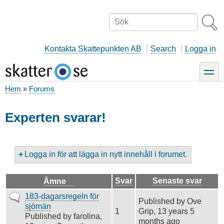
Hoppa
till
Sök
huvudinnehåll
Kontakta Skattepunkten AB
Search
Logga in
toggle
Hem
Forums
Länkstig
Experten svarar!
Logga in för att lägga in nytt innehåll i forumet.
Sortera
Svar
Senaste svar
Ämne
fallande
Vanligt
183-dagarsregeln för
Published by
Ove
ämne
sjömän
1
Grip
, 13 years 5
Published by
farolina
,
months ago