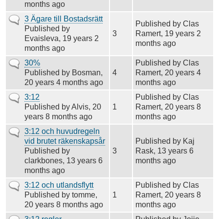
months ago
Vanligt
3 Ägare till Bostadsrätt
Published by
Clas
ämne
Published by
3
Ramert
, 19 years 2
Evaisleva
, 19 years 2
months ago
months ago
Vanligt
30%
Published by
Clas
ämne
Published by
Bosman
,
4
Ramert
, 20 years 4
20 years 4 months ago
months ago
Vanligt
3:12
Published by
Clas
ämne
Published by
Alvis
, 20
1
Ramert
, 20 years 8
years 8 months ago
months ago
Vanligt
3:12 och huvudregeln
ämne
vid brutet räkenskapsår
Published by
Kaj
Published by
3
Rask
, 13 years 6
clarkbones
, 13 years 6
months ago
months ago
Vanligt
3:12 och utlandsflytt
Published by
Clas
ämne
Published by
tomme
,
1
Ramert
, 20 years 8
20 years 8 months ago
months ago