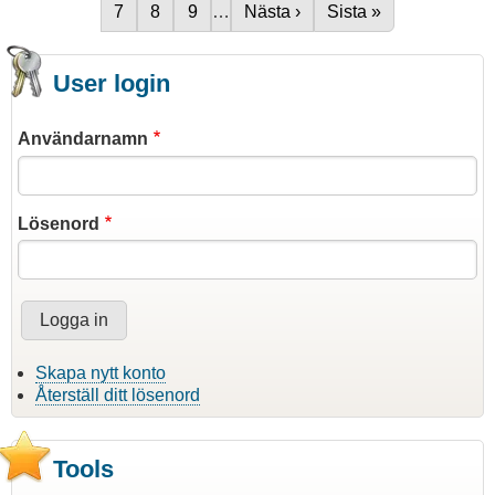
Sida
7
Sida
8
Sida
9
…
Nästa sida
Nästa ›
Sista sidan
Sista »
User login
Användarnamn
Lösenord
Skapa nytt konto
Återställ ditt lösenord
Tools