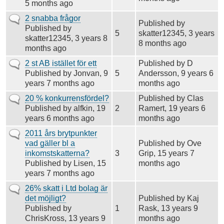
5 months ago
Vanligt
2 snabba frågor
Published by
ämne
Published by
5
skatter12345
, 3 years
skatter12345
, 3 years 8
8 months ago
months ago
Vanligt
2 st AB istället för ett
Published by
D
ämne
Published by
Jonvan
, 9
5
Andersson
, 9 years 6
years 7 months ago
months ago
Vanligt
20 % konkurrensfördel?
Published by
Clas
ämne
Published by
alfkin
, 19
2
Ramert
, 19 years 6
years 6 months ago
months ago
Vanligt
2011 års brytpunkter
ämne
vad gäller bl a
Published by
Ove
inkomstskatterna?
3
Grip
, 15 years 7
Published by
Lisen
, 15
months ago
years 7 months ago
Vanligt
26% skatt i Ltd bolag är
ämne
det möjligt?
Published by
Kaj
Published by
1
Rask
, 13 years 9
ChrisKross
, 13 years 9
months ago