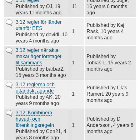
Vanligt
3:12 regler
Published by
Jojje
,
ämne
Published by
OJ
, 19
11
16 years 6 months
years 11 months ago
ago
Vanligt
3:12 regler för länder
Published by
Kaj
ämne
utanför EES
1
Rask
, 10 years 4
Published by
davidl
, 10
months ago
years 4 months ago
Vanligt
3:12 regler när äkta
ämne
makar äger företaget
Published by
tillsammans
1
Tobias.L
, 15 years 2
Published by
barbar2
,
months ago
15 years 3 months ago
Vanligt
3:12-reglerna och
Published by
Clas
ämne
utländskt ägande
1
Ramert
, 20 years 9
Published by
AK
, 20
months ago
years 9 months ago
Vanligt
3:12: Kombinera
ämne
huvud- och
Published by
D
förenklingsregeln
1
Andersson
, 4 years 8
Published by
Con21
, 4
months ago
years 8 months ago