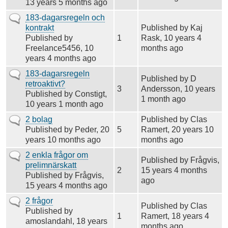
13 years 5 months ago
Vanligt
183-dagarsregeln och
ämne
kontrakt
Published by
Kaj
Published by
1
Rask
, 10 years 4
Freelance5456
, 10
months ago
years 4 months ago
Vanligt
183-dagarsregeln
Published by
D
ämne
retroaktivt?
3
Andersson
, 10 years
Published by
Constigt
,
1 month ago
10 years 1 month ago
Vanligt
2 bolag
Published by
Clas
ämne
Published by
Peder
, 20
5
Ramert
, 20 years 10
years 10 months ago
months ago
Vanligt
2 enkla frågor om
Published by
Frågvis
,
ämne
prelimnärskatt
2
15 years 4 months
Published by
Frågvis
,
ago
15 years 4 months ago
Vanligt
2 frågor
Published by
Clas
ämne
Published by
1
Ramert
, 18 years 4
amoslandahl
, 18 years
months ago